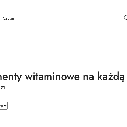
enty witaminowe na każdą 
:
71
e.