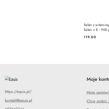
Selen z witaminą
Selen + E - 900 
119.00
Cena:
Moje kont
https://equis.pl/
Moje zamówi
kontakt@equis.pl
Chcę zrobić 