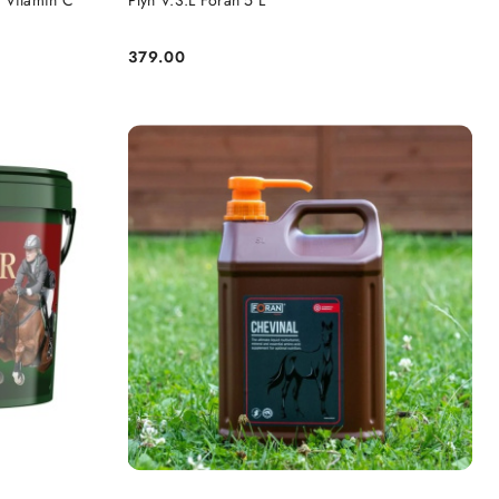
 Vitamin C
Płyn V.S.L Foran 5 L
379.00
Cena: