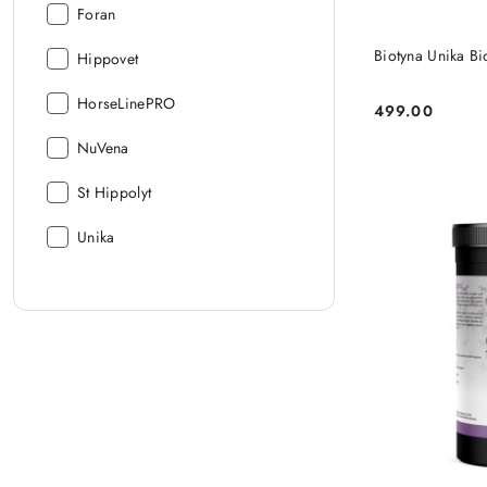
Producent:
Foran
Biotyna Unika Bi
Producent:
Hippovet
Producent:
HorseLinePRO
499.00
Cena:
Producent:
NuVena
Producent:
St Hippolyt
Producent:
Unika