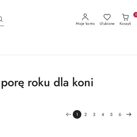
Moje konto
Ulubione
Koszyk
porę roku dla koni
1
2
3
4
5
6