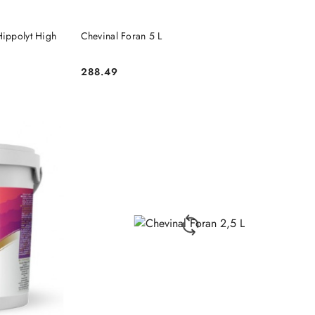
DO KOSZYKA
Hippolyt High
Chevinal Foran 5 L
288.49
Cena: