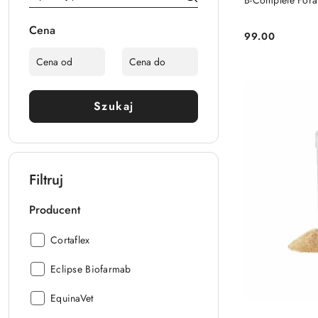
B-Complete Fora
Cena
99.00
Cena:
Szukaj
Filtruj
Producent
Producent:
Cortaflex
Producent:
Eclipse Biofarmab
Producent:
EquinaVet