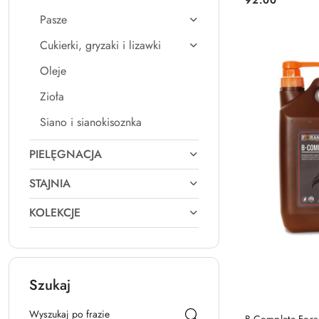
Cena:
Pasze
Cukierki, gryzaki i lizawki
Oleje
Zioła
Siano i sianokisoznka
PIELĘGNACJA
STAJNIA
KOLEKCJE
Szukaj