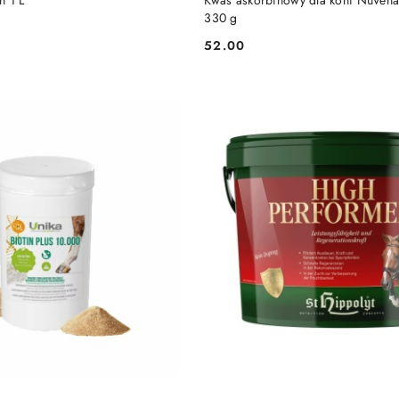
n 1 L
Kwas askorbinowy dla koni NuVena
330 g
52.00
Cena: