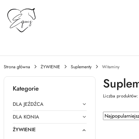
Przejdź do treści głównej
Przejdź do wyszukiwarki
Przejdź do moje konto
Przejdź do menu głównego
Przejdź do stopki
Strona główna
ŻYWIENIE
Suplementy
Witaminy
Suplem
Kategorie
Liczba produktów
DLA JEŹDŹCA
Zastosowano
Sortuj
DLA KONIA
według
sortowanie:
ŻYWIENIE
Najpopularniejsz