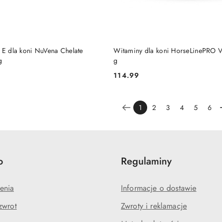
DO KOSZYKA
DO KOSZYKA
 E dla koni NuVena Chelate
Witaminy dla koni HorseLinePRO 
g
g
114.99
Cena:
1
2
3
4
5
6
o
Regulaminy
enia
Informacje o dostawie
zwrot
Zwroty i reklamacje