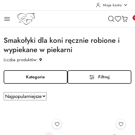
Moje konto
Przejdź do treści głównej
Przejdź do wyszukiwarki
Przejdź do moje konto
Przejdź do menu głównego
Przejdź do stopki
Smakołyki dla koni ręcznie robione i
wypiekane w piekarni
Liczba produktów:
9
Kategorie
Filtruj
Zastosowano
Sortuj
według
sortowanie:
Najpopularniejsze.