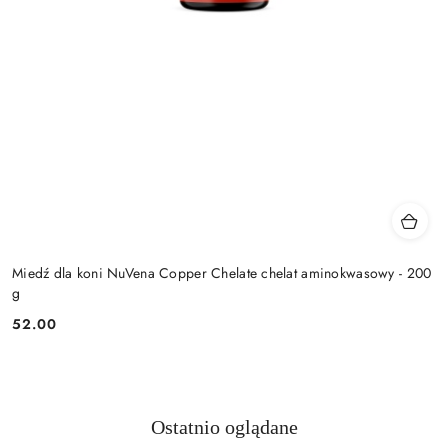
Miedź dla koni NuVena Copper Chelate chelat aminokwasowy - 200
g
52.00
Cena:
Produkty
Ostatnio oglądane
Pomiń karuzelę produktów