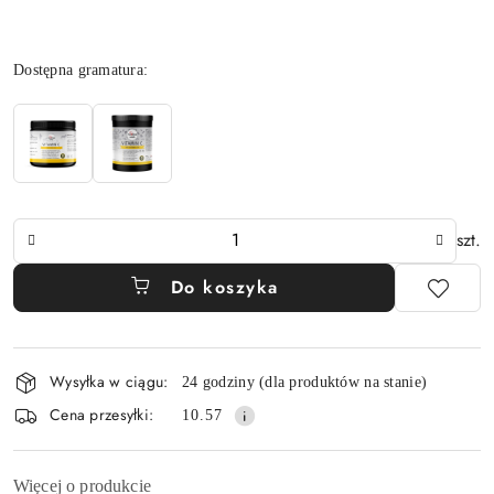
Wariant
Dostępna gramatura:
Ilość
szt.
Do koszyka
Dostępność
Wysyłka w ciągu:
24 godziny (dla produktów na stanie)
i
Cena przesyłki:
10.57
dostawa
Więcej o produkcie