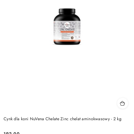
Cynk dla koni NuVena Chelate Zinc chelat aminokwasowy - 2 kg
192.00