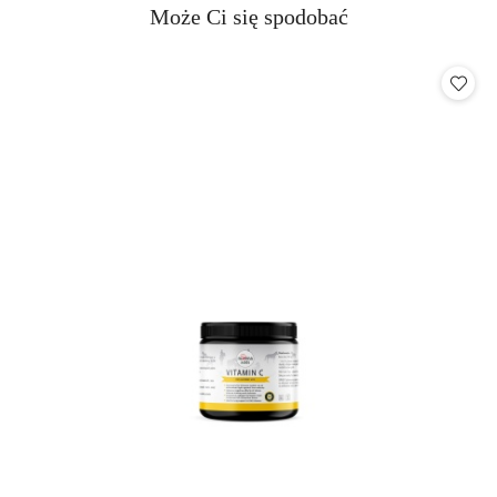
Produkty
Może Ci się spodobać
Pomiń karuzelę produktów
o
statusie: