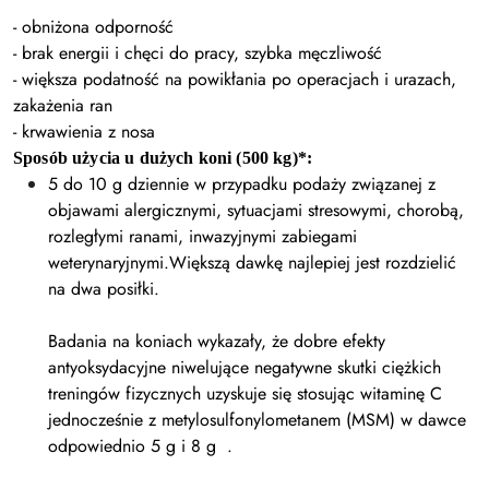
- obniżona odporność
- brak energii i chęci do pracy, szybka męczliwość
- większa podatność na powikłania po operacjach i urazach,
zakażenia ran
- krwawienia z nosa
Sposób użycia u dużych koni (500 kg)*:
5 do 10 g dziennie w przypadku podaży związanej z
objawami alergicznymi, sytuacjami stresowymi, chorobą,
rozległymi ranami, inwazyjnymi zabiegami
weterynaryjnymi.Większą dawkę najlepiej jest rozdzielić
na dwa posiłki.
Badania na koniach wykazały, że dobre efekty
antyoksydacyjne niwelujące negatywne skutki ciężkich
treningów fizycznych uzyskuje się stosując witaminę C
jednocześnie z metylosulfonylometanem (MSM) w dawce
odpowiednio 5 g i 8 g .