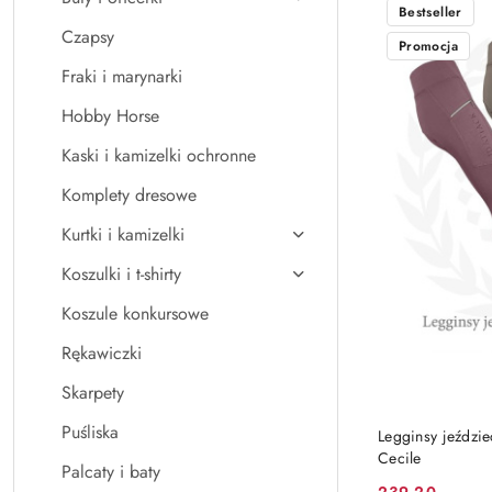
Bestseller
Czapsy
Promocja
Fraki i marynarki
Hobby Horse
Kaski i kamizelki ochronne
Komplety dresowe
Kurtki i kamizelki
Koszulki i t-shirty
Koszule konkursowe
Rękawiczki
Skarpety
Puśliska
Legginsy jeździe
Cecile
Palcaty i baty
239.20