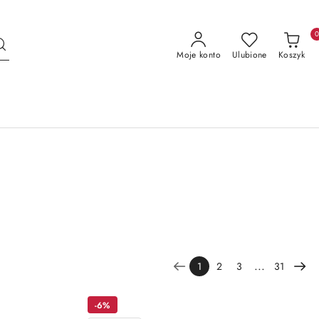
Moje konto
Ulubione
Koszyk
...
1
2
3
31
-6%