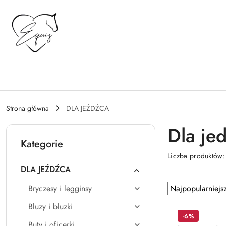
Przejdź do treści głównej
Przejdź do wyszukiwarki
Przejdź do moje konto
Przejdź do menu głównego
Przejdź do stopki
Strona główna
DLA JEŹDŹCA
Dla je
Kategorie
Liczba produktów
DLA JEŹDŹCA
Zastosowano
Sortuj
Bryczesy i legginsy
według
sortowanie:
Bluzy i bluzki
Najpopularniejsz
-6%
Buty i oficerki