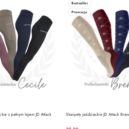
Bestseller
Promocja
DO KOSZYKA
DO KOSZYKA
ckie z pełnym lejem JD Attack
Skarpety jeździeckie JD Attack Bre
39.20