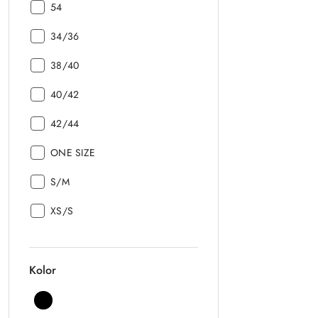
Rozmiar:
54
Rozmiar:
34/36
Rozmiar:
38/40
Rozmiar:
40/42
Rozmiar:
42/44
Rozmiar:
ONE SIZE
Rozmiar:
S/M
Rozmiar:
XS/S
Kolor
Kolor:
Czarny
Kolor: