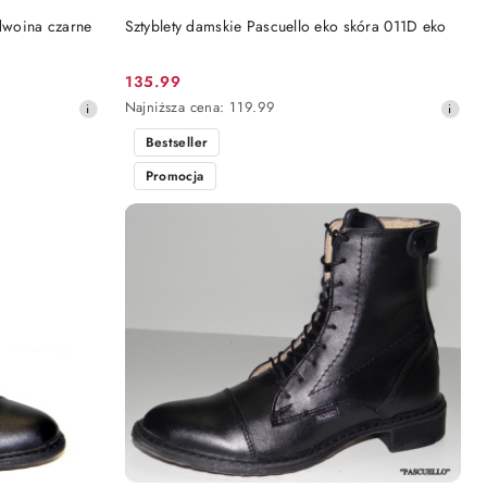
DO KOSZYKA
 dwoina czarne
Sztyblety damskie Pascuello eko skóra 011D eko
135.99
Cena
Najniższa
Najniższa cena:
119.99
promocyjna:
cena
Bestseller
z
30
Promocja
dni
przed
obniżką