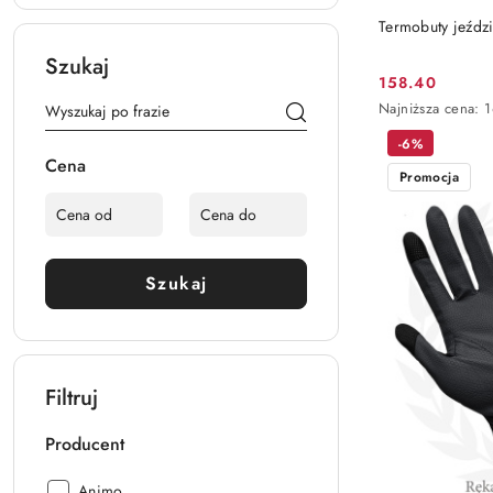
Termobuty jeździ
Szukaj
158.40
Cena
Najniższa
Najniższa cena:
1
promocyjna:
cena
-6%
z
Cena
30
Promocja
dni
przed
obniżką
Szukaj
Filtruj
Producent
Producent:
Animo