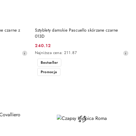
DO KOSZYKA
ne czarne z
Sztyblety damskie Pascuello skórzane czarne
013D
240.12
Cena
Najniższa
Najniższa cena:
211.87
promocyjna:
cena
Bestseller
z
30
Promocja
dni
przed
obniżką