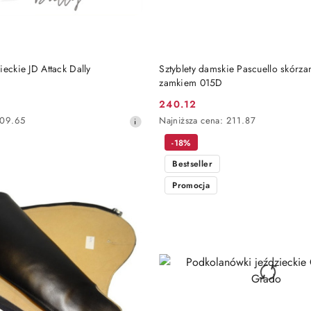
DO KOSZYKA
DO KOSZYKA
ieckie JD Attack Dally
Sztyblety damskie Pascuello skórza
zamkiem 015D
240.12
Cena
Najniższa
09.65
Najniższa cena:
211.87
promocyjna:
cena
-18%
z
30
Bestseller
dni
przed
Promocja
obniżką