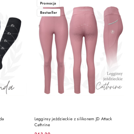
Promocja
Bestseller
DO KOSZYKA
nda
Legginsy jeździeckie z silikonem JD Attack
Cathrine
263.20