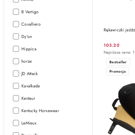
Producent:
B Vertigo
Producent:
Covalliero
Rękawiczki jeźdz
Producent:
Dy'on
103.20
Cena
Producent:
Hippica
Najniższa
Najniższa cena:
1
promocyjna:
cena
Producent:
horze
Bestseller
z
30
Promocja
Producent:
JD Attack
dni
przed
obniżką
Producent:
Kavalkade
Producent:
Kentaur
Producent:
Kentucky Horsewear
Producent:
LeMieux