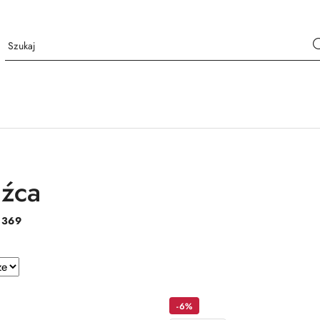
dźca
:
369
e.
-6%