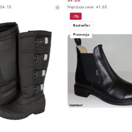
Cena
Najniższa
54.15
Najniższa cena:
41.65
promocyjna:
cena
-1%
z
30
Bestseller
dni
przed
Promocja
obniżką