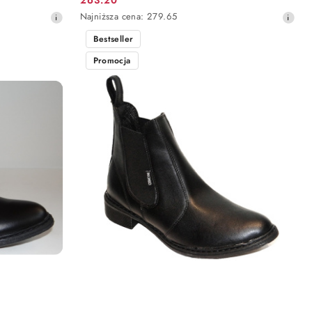
Cena
Najniższa
Najniższa cena:
279.65
promocyjna:
cena
Bestseller
z
30
Promocja
dni
przed
obniżką