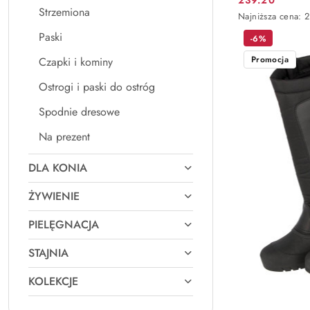
Cena
Strzemiona
Najniższa
Najniższa cena:
2
promocyjna:
cena
Paski
-6%
z
30
Promocja
Czapki i kominy
dni
przed
Ostrogi i paski do ostróg
obniżką
Spodnie dresowe
Na prezent
DLA KONIA
ŻYWIENIE
PIELĘGNACJA
STAJNIA
KOLEKCJE