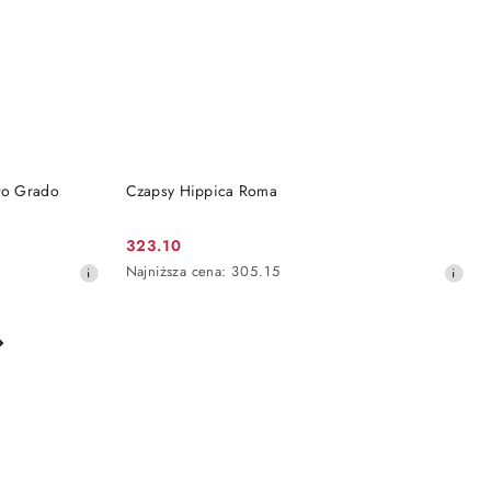
DO KOSZYKA
ero Grado
Czapsy Hippica Roma
323.10
Cena
Najniższa
Najniższa cena:
305.15
promocyjna:
cena
z
30
dni
przed
obniżką