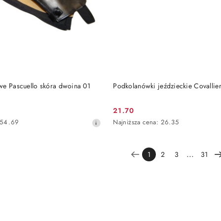
DO KOSZYKA
DO KOSZYKA
we Pascuello skóra dwoina 01
Podkolanówki jeździeckie Covalli
21.70
Cena
Najniższa
54.69
Najniższa cena:
26.35
promocyjna:
cena
z
30
...
1
2
3
31
dni
przed
obniżką