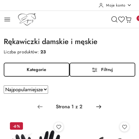
Moje konto
Przejdź do treści głównej
Przejdź do wyszukiwarki
Przejdź do moje konto
Przejdź do menu głównego
Przejdź do stopki
Rękawiczki damskie i męskie
Liczba produktów:
23
Kategorie
Filtruj
Zastosowano
Sortuj
według
sortowanie:
Najpopularniejsze.
-6%