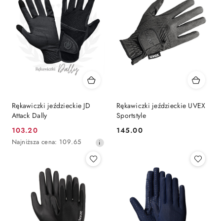
Rękawiczki jeździeckie JD
Rękawiczki jeździeckie UVEX
Attack Dally
Sportstyle
103.20
145.00
Cena
Cena:
Najniższa
Najniższa cena:
109.65
promocyjna:
cena
z
30
dni
przed
obniżką