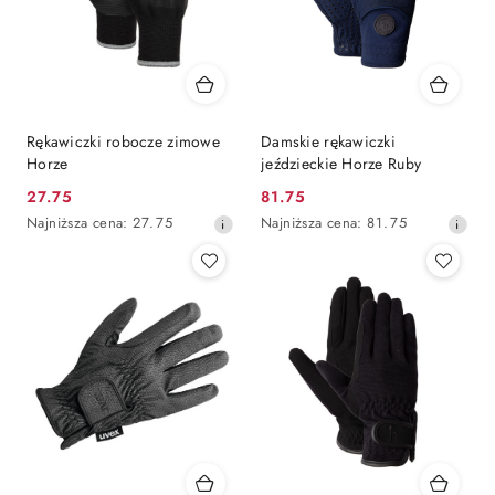
Rękawiczki robocze zimowe
Damskie rękawiczki
Horze
jeździeckie Horze Ruby
27.75
81.75
Cena
Cena
Najniższa
Najniższa
Najniższa cena:
27.75
Najniższa cena:
81.75
promocyjna:
promocyjna:
cena
cena
z
z
30
30
dni
dni
przed
przed
obniżką
obniżką