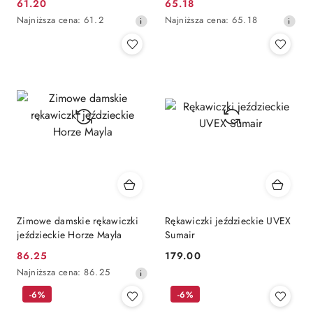
61.20
65.18
Cena
Cena
Najniższa
Najniższa
Najniższa cena:
61.2
Najniższa cena:
65.18
promocyjna:
promocyjna:
cena
cena
z
z
30
30
dni
dni
przed
przed
obniżką
obniżką
Zimowe damskie rękawiczki
Rękawiczki jeździeckie UVEX
jeździeckie Horze Mayla
Sumair
86.25
179.00
Cena
Cena:
Najniższa
Najniższa cena:
86.25
promocyjna:
cena
-6%
-6%
z
30