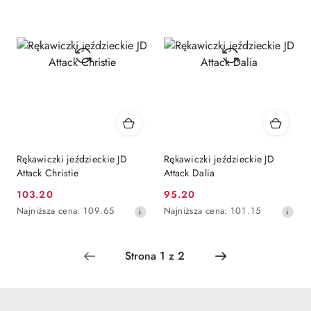
dni
przed
obniżką
Rękawiczki jeździeckie JD
Rękawiczki jeździeckie JD
Attack Christie
Attack Dalia
103.20
95.20
Cena
Cena
Najniższa
Najniższa
Najniższa cena:
109.65
Najniższa cena:
101.15
promocyjna:
promocyjna:
cena
cena
z
z
30
30
dni
dni
przed
przed
obniżką
obniżką