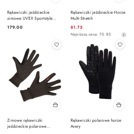
Rękawiczki jeździeckie
Rękawiczki jeździeckie Horze
zimowe UVEX Sportstyle
Multi-Stretch
Winter
179.00
81.75
Cena:
Cena
Najniższa
Najniższa cena:
70.85
promocyjna:
cena
z
30
dni
przed
obniżką
Zimowe rękawiczki
Rękawiczki polarowe horze
jeździeckie polarowe
Avery
Covalliero Xaina - czarne