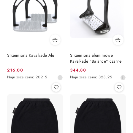
Strzemiona Kavalkade Alu
Strzemiona aluminiowe
Kavalkade "Balance" czarne
216.00
344.80
Cena
Cena
Najniższa
Najniższa
Najniższa cena:
202.5
Najniższa cena:
323.25
promocyjna:
promocyjna:
cena
cena
z
z
30
30
dni
dni
przed
przed
obniżką
obniżką