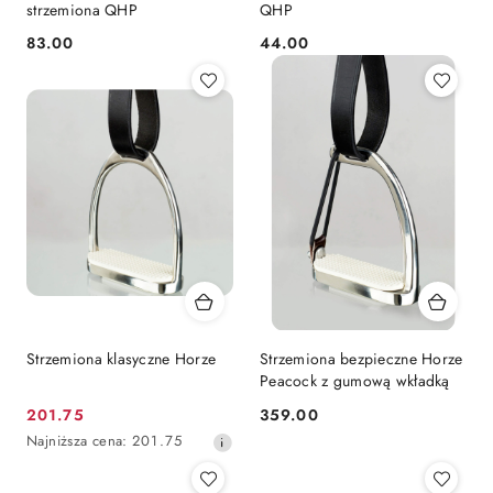
strzemiona QHP
QHP
83.00
44.00
Cena:
Cena:
Strzemiona klasyczne Horze
Strzemiona bezpieczne Horze
Peacock z gumową wkładką
201.75
359.00
Cena
Cena:
Najniższa
Najniższa cena:
201.75
promocyjna:
cena
z