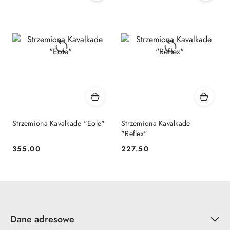
30
dni
przed
obniżką
Strzemiona Kavalkade "Eole"
Strzemiona Kavalkade
"Reflex"
355.00
227.50
Cena:
Cena:
Dane adresowe