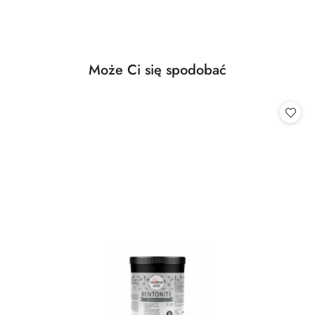
Produkty
Może Ci się spodobać
Pomiń karuzelę produktów
o
statusie: