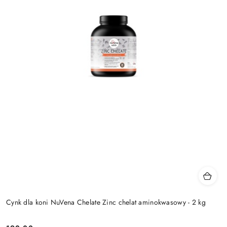
Cynk dla koni NuVena Chelate Zinc chelat aminokwasowy - 2 kg