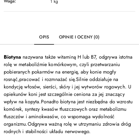
Waga:
1 kg
OPIS
OPINIE I OCENY (0)
Biotyna
nazywana także witaminą H lub B7, odgrywa istotna
rolę w metaboliźmie komórkowym, czyli przetwarzaniu
pobieranych pokarmów na energię, aby konie mogły
rosnąć,pracować i rozmnażać się.Silnie oddziałuje na
kondycję włosów, sierści, skóry i jej wytworów rogowych. U
opiekunów koni jest szczególnie ceniona za jej znaczący
wpływ na kopyta.Ponadto biotyna jest niezbędna do wzrostu
komórek, syntezy kwasów tłuszczowych oraz metabolizmu
tłuszczów i aminokwasów, co wspomaga wydolność
organizmu.Odgrywa ważną rolę w utrzymaniu zdrowia dróg
rodnych i stabilności układu nerwowego.