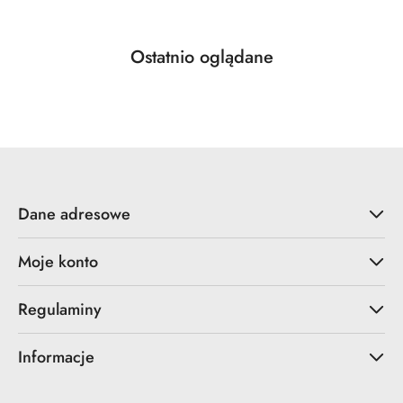
Produkty
Ostatnio oglądane
Pomiń karuzelę produktów
o
statusie:
Dane adresowe
Moje konto
Regulaminy
Informacje