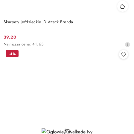
Skarpety jeździeckie JD Attack Brenda
39.20
Cena
Najniższa
Najniższa cena:
41.65
promocyjna:
cena
-4%
z
30
dni
przed
obniżką