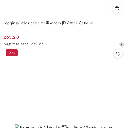
Legginsy jeździeckie z silikonem JD Attack Cathrine
263.20
Cena
Najniższa
Najniższa cena:
279.65
promocyjna:
cena
-6%
z
30
dni
przed
obniżką