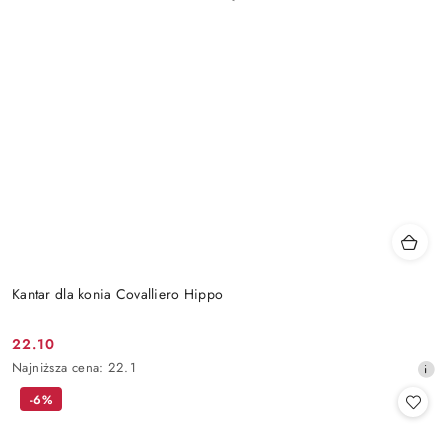
Kantar dla konia Covalliero Hippo
22.10
Cena
Najniższa
Najniższa cena:
22.1
promocyjna:
cena
-6%
z
30
dni