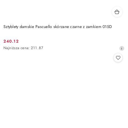
Sztyblety damskie Pascuello skórzane czarne z zamkiem 015D
240.12
Cena
Najniższa
Najniższa cena:
211.87
promocyjna:
cena
z
30
dni
przed
obniżką