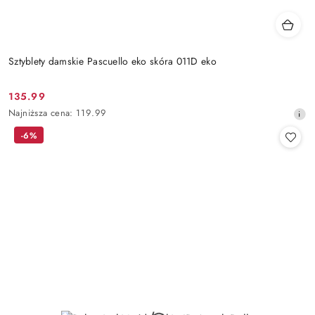
Sztyblety damskie Pascuello eko skóra 011D eko
135.99
Cena
Najniższa
Najniższa cena:
119.99
promocyjna:
cena
-6%
z
30
dni
przed
obniżką