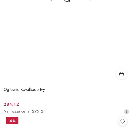
Ogłowie Kavalkade Ivy
284.12
Cena
Najniższa
Najniższa cena:
295.2
promocyjna:
cena
-6%
z
30
dni