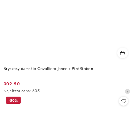
Bryczesy damskie Covalliero Janne x PinkRibbon
302.50
Cena
Najniższa
Najniższa cena:
605
promocyjna:
cena
-50%
z
30
dni
przed
obniżką