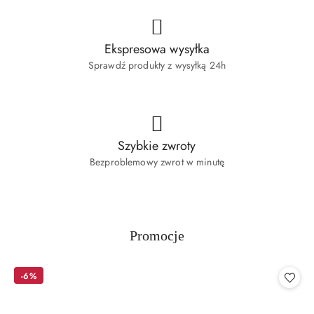
Ekspresowa wysyłka
Sprawdź produkty z wysyłką 24h
Szybkie zwroty
Bezproblemowy zwrot w minutę
Produkty
Promocje
Pomiń karuzelę produktów
o
statusie:
-6%