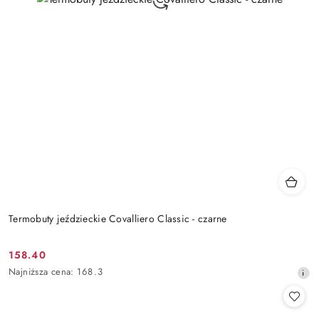
Termobuty jeździeckie Covalliero Classic - czarne
158.40
Cena
Najniższa
Najniższa cena:
168.3
promocyjna:
cena
z
30