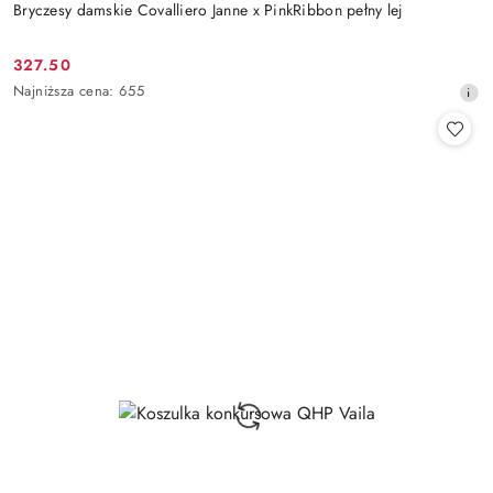
Bryczesy damskie Covalliero Janne x PinkRibbon pełny lej
327.50
Cena
Najniższa
Najniższa cena:
655
promocyjna:
cena
z
30
dni
przed
obniżką