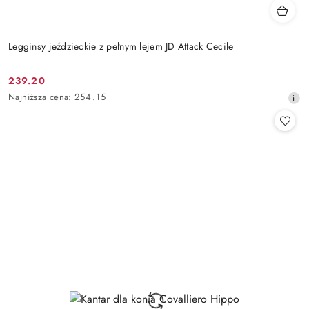
Legginsy jeździeckie z pełnym lejem JD Attack Cecile
239.20
Cena
Najniższa
Najniższa cena:
254.15
promocyjna:
cena
z
30
dni
przed
obniżką