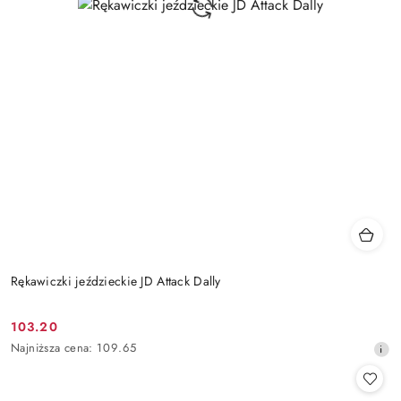
Rękawiczki jeździeckie JD Attack Dally
103.20
Cena
Najniższa
Najniższa cena:
109.65
promocyjna:
cena
z
30