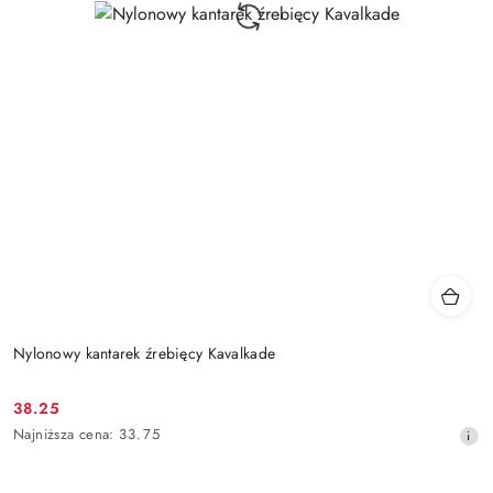
Nylonowy kantarek źrebięcy Kavalkade
38.25
Cena
Najniższa
Najniższa cena:
33.75
promocyjna:
cena
z
30