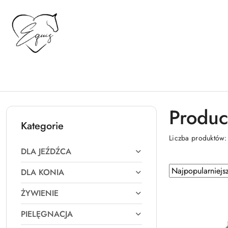
Przejdź do treści głównej
Przejdź do wyszukiwarki
Przejdź do moje konto
Przejdź do menu głównego
Przejdź do stopki
Produc
Kategorie
Liczba produktów
DLA JEŹDŹCA
Zastosowano
Sortuj
DLA KONIA
według
sortowanie:
ŻYWIENIE
Najpopularniejsz
PIELĘGNACJA