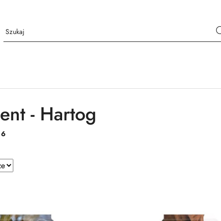
ent - Hartog
:
6
e.