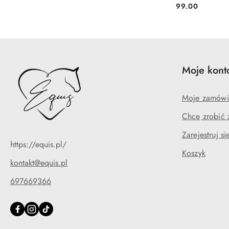
99.00
Cena:
Moje kont
Moje zamówi
Chcę zrobić 
Zarejestruj si
https://equis.pl/
Koszyk
kontakt@equis.pl
697669366