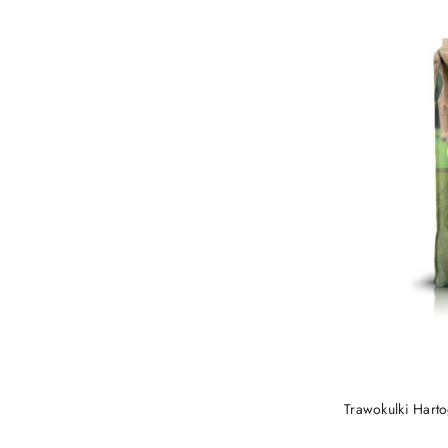
PRO
Trawokulki Hart