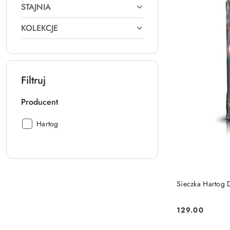
STAJNIA
KOLEKCJE
Filtruj
Producent
Producent:
Hartog
PRO
Sieczka Hartog 
129.00
Cena: