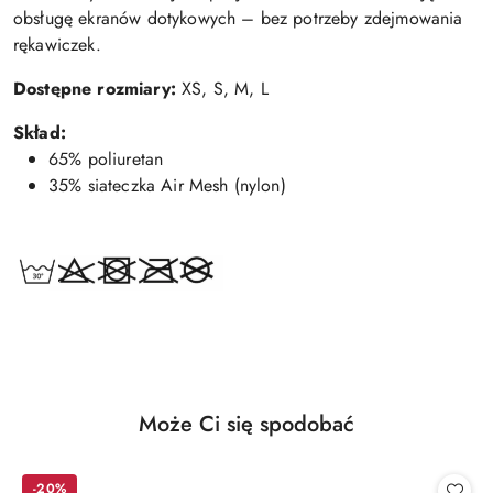
obsługę ekranów dotykowych – bez potrzeby zdejmowania
rękawiczek.
Dostępne rozmiary:
XS, S, M, L
Skład:
65% poliuretan
35% siateczka Air Mesh (nylon)
Produkty
Może Ci się spodobać
Pomiń karuzelę produktów
o
statusie:
-20%