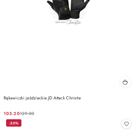
Rękawiczki jeździeckie JD Attack Christie
103.20
129.00
Cena
Cena
promocyjna:
przed
-20%
promocją: