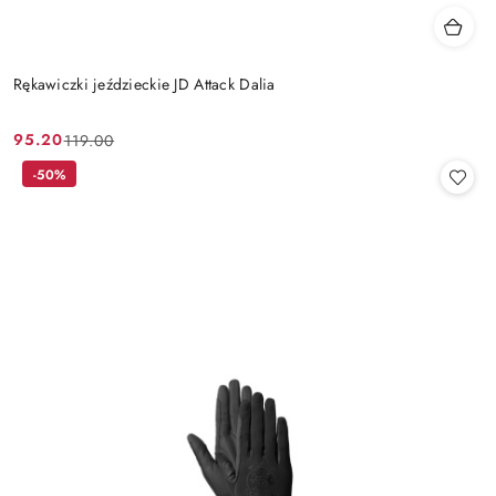
Rękawiczki jeździeckie JD Attack Dalia
95.20
119.00
Cena
Cena
promocyjna:
przed
-50%
promocją: