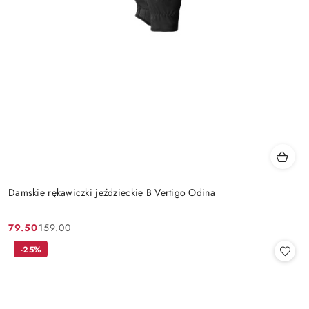
Damskie rękawiczki jeździeckie B Vertigo Odina
79.50
159.00
Cena
Cena
promocyjna:
przed
-25%
promocją: