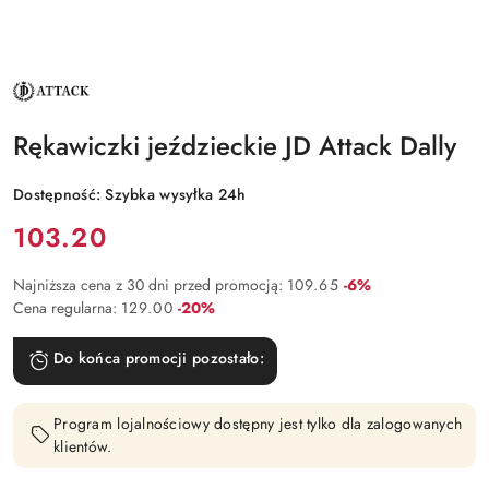
NAZWA
PRODUCENTA:
JD
ATTACK
Rękawiczki jeździeckie JD Attack Dally
Dostępność:
Szybka wysyłka 24h
Cena:
103.20
Rabat:
Najniższa cena z 30 dni przed promocją:
109.65
-6%
Rabat:
Cena regularna:
129.00
-20%
Do końca promocji pozostało:
Program lojalnościowy dostępny jest tylko dla zalogowanych
klientów.