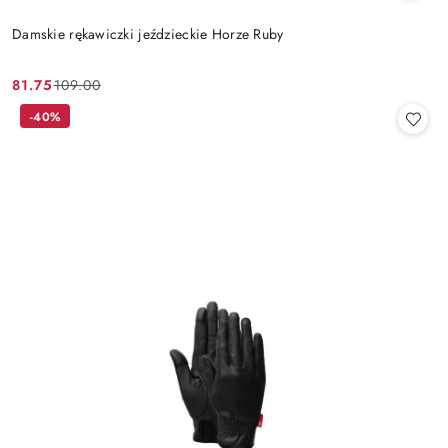
Damskie rękawiczki jeździeckie Horze Ruby
81.75
109.00
Cena
Cena
promocyjna:
przed
-40%
promocją: