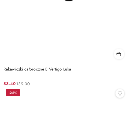
Rękawiczki całoroczne B Vertigo Luka
83.40
139.00
Cena
Cena
promocyjna:
przed
-25%
promocją: