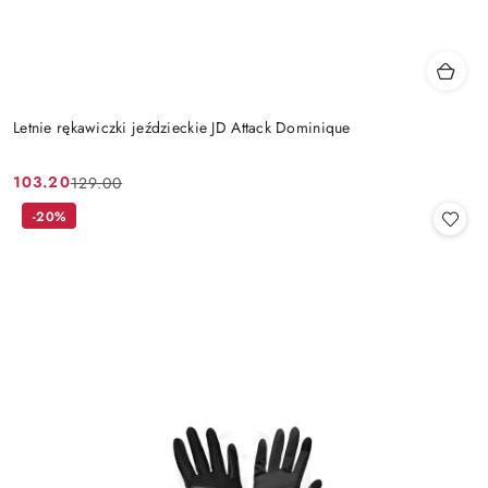
Letnie rękawiczki jeździeckie JD Attack Dominique
103.20
129.00
Cena
Cena
promocyjna:
przed
-20%
promocją: