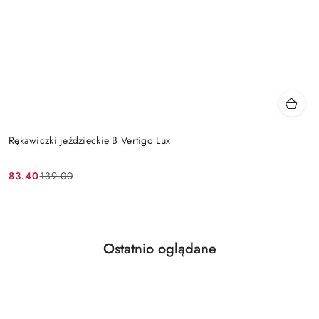
Rękawiczki jeździeckie B Vertigo Lux
83.40
139.00
Cena
Cena
promocyjna:
przed
promocją:
Produkty
Ostatnio oglądane
Pomiń karuzelę produktów
o
statusie: