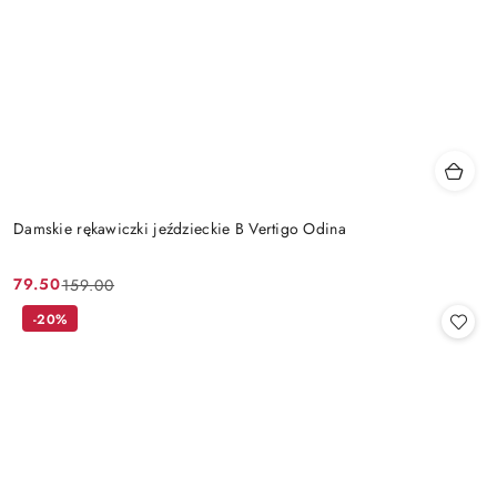
Damskie rękawiczki jeździeckie B Vertigo Odina
79.50
159.00
Cena
Cena
promocyjna:
przed
-20%
promocją: