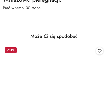
Prać w temp. 30 stopni.
Produkty
Może Ci się spodobać
Pomiń karuzelę produktów
o
statusie:
-25%