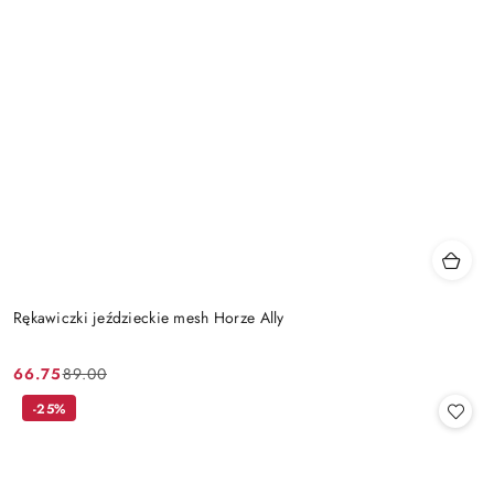
Rękawiczki jeździeckie mesh Horze Ally
66.75
89.00
Cena
Cena
promocyjna:
przed
-25%
promocją: