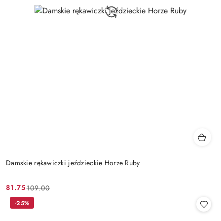
Damskie rękawiczki jeździeckie Horze Ruby
81.75
109.00
Cena
Cena
promocyjna:
przed
-25%
promocją: