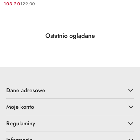
103.20
129.00
Cena
Cena
promocyjna:
przed
promocją:
Produkty
Ostatnio oglądane
Pomiń karuzelę produktów
o
statusie:
Dane adresowe
Moje konto
Regulaminy
Informacje