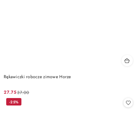
Rękawiczki robocze zimowe Horze
27.75
37.00
Cena
Cena
promocyjna:
przed
-25%
promocją: