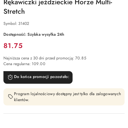
Rękawiczki jeździeckie Horze Multi-
Stretch
Symbol:
31402
Dostępność:
Szybka wysyłka 24h
Cena:
81.75
Najniższa cena z 30 dni przed promocją:
70.85
Cena regularna:
109.00
Do końca promocji pozostało:
Program lojalnościowy dostępny jest tylko dla zalogowanych
klientów.