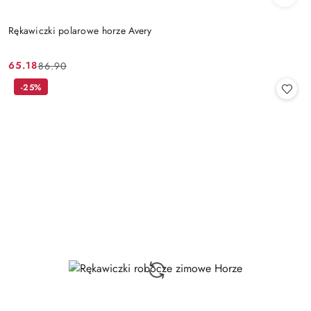
Rękawiczki polarowe horze Avery
65.18
86.90
Cena
Cena
promocyjna:
przed
-25%
promocją: