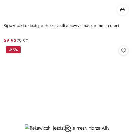
Rękawiczki dziecięce Horze z silikonowym nadrukiem na dłoni
59.93
79.90
Cena
Cena
promocyjna:
przed
-25%
promocją: