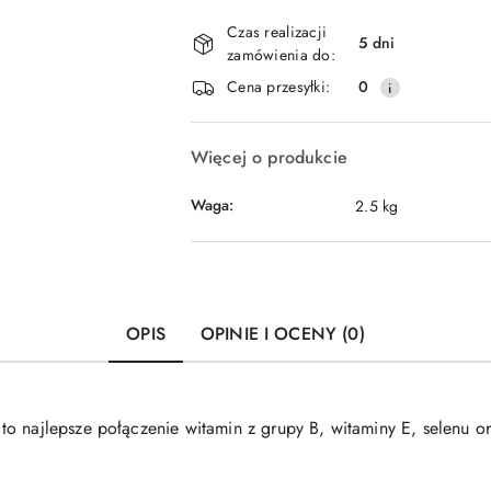
Dostępność
Czas realizacji
i
5 dni
zamówienia do:
dostawa
Cena przesyłki:
0
Więcej o produkcie
Waga:
2.5 kg
OPIS
OPINIE I OCENY (0)
 najlepsze połączenie witamin z grupy B, witaminy E, selenu ora