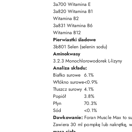
3a700 Witamina E
3a820 Witamina B1
Witamina B2
3a831 Witamina B6
Witamina B12
Pierwiastki śladowe
3b801 Selen (selenin sodu)
Aminokwasy
3.2.3 Monochlorowodorek L-lizyny
Analiza składu:
Białko surowe
6.1%
Włókno surowe
<0.9%
Tłuszcz surowy
4.1%
Popiół
3.8%
Płyn
70.3%
Sód
<0.1%
Dawkowanie:
Foran Muscle Max to su
Zawiera 30 ml pompkę lub nakrętkę, w c
masa ciała