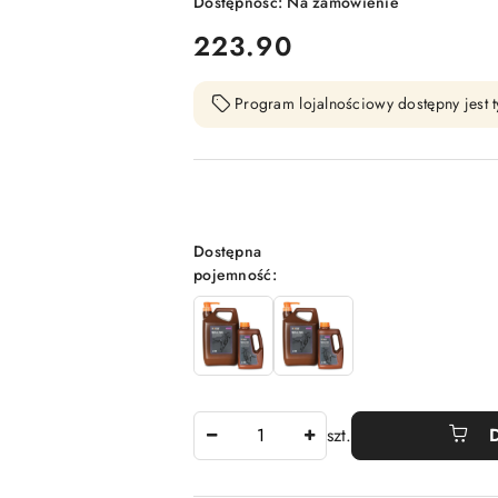
Dostępność:
Na zamówienie
cena:
223.90
Program lojalnościowy dostępny jest t
Wariant
Dostępna
pojemność:
Ilość
szt.