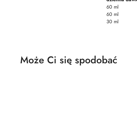
60 ml
60 ml
30 ml
Produkty
Może Ci się spodobać
o
statusie: