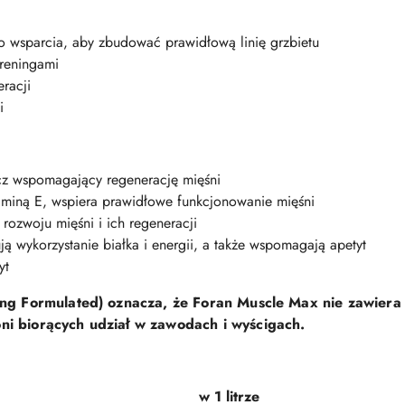
 wsparcia, aby zbudować prawidłową linię grzbietu
reningami
racji
i
acz wspomagający regenerację mięśni
aminą E, wspiera prawidłowe funkcjonowanie mięśni
rozwoju mięśni i ich regeneracji
ą wykorzystanie białka i energii, a także wspomagają apetyt
yt
oping Formulated) oznacza, że Foran Muscle Max nie zawiera
ni biorących udział w zawodach i wyścigach.
w 1 litrze