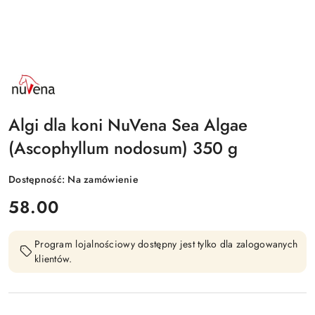
NAZWA
PRODUCENTA:
NUVENA
Algi dla koni NuVena Sea Algae
(Ascophyllum nodosum) 350 g
Dostępność:
Na zamówienie
cena:
58.00
Program lojalnościowy dostępny jest tylko dla zalogowanych
klientów.