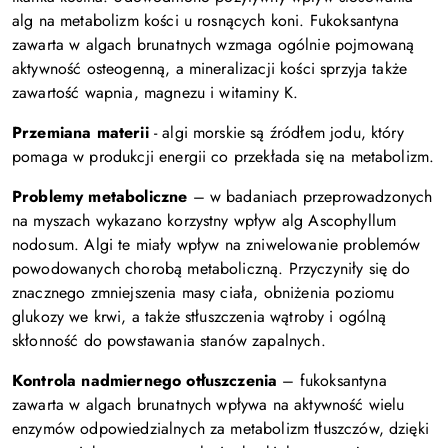
alg na metabolizm kości u rosnących koni. Fukoksantyna
zawarta w algach brunatnych wzmaga ogólnie pojmowaną
aktywność osteogenną, a mineralizacji kości sprzyja także
zawartość wapnia, magnezu i witaminy K.
Przemiana materii
- algi morskie są źródłem jodu, który
pomaga w produkcji energii co przekłada się na metabolizm.
Problemy metaboliczne
– w badaniach przeprowadzonych
na myszach wykazano korzystny wpływ alg Ascophyllum
nodosum. Algi te miały wpływ na zniwelowanie problemów
powodowanych chorobą metaboliczną. Przyczyniły się do
znacznego zmniejszenia masy ciała, obniżenia poziomu
glukozy we krwi, a także stłuszczenia wątroby i ogólną
skłonność do powstawania stanów zapalnych.
Kontrola nadmiernego otłuszczenia
– fukoksantyna
zawarta w algach brunatnych wpływa na aktywność wielu
enzymów odpowiedzialnych za metabolizm tłuszczów, dzięki