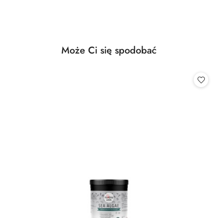
Produkty
Może Ci się spodobać
Pomiń karuzelę produktów
o
statusie: