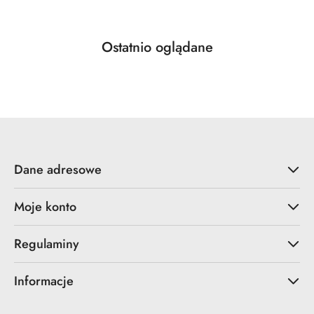
Produkty
Ostatnio oglądane
Pomiń karuzelę produktów
o
statusie:
Dane adresowe
Moje konto
Regulaminy
Informacje