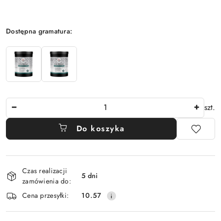
Wariant
Dostępna gramatura:
Ilość
szt.
Do koszyka
Dostępność
Czas realizacji
i
5 dni
zamówienia do:
dostawa
Cena przesyłki:
10.57