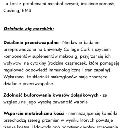
- u koni z problemami metabolicznymi; insulinooporność,
Cushing, EMS
Działanie alg morskich:
Działanie przeciwzapalne
- Niedawne badanie
przeprowadzone na University College Cork z użyciem
komponentów suplementów makroalg, przyjrzał się ich
wpływowi na cytokiny (rodzina cząsteczek, które pomagają
regulować odpowiedź immunologiczną i stan zapalny).
Wykazano, że składniki makroglonów mają znaczące
działanie przeciwzapalne.
Zdolność buforowania
kwasów żołądkowych
- ze
względu na jego wysoką zawartość wapnia
Wsparcie metabolizmu kości
- namnażające się komórki
przechodzą szereg przemian w wyniku których powstaje
tkanka kostna. Udowodniono pozytywny wpływ stosowania