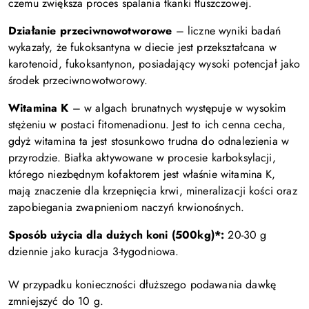
czemu zwiększa proces spalania tkanki tłuszczowej.
Działanie przeciwnowotworowe
– liczne wyniki badań
wykazały, że fukoksantyna w diecie jest przekształcana w
karotenoid, fukoksantynon, posiadający wysoki potencjał jako
środek przeciwnowotworowy.
Witamina K
– w algach brunatnych występuje w wysokim
stężeniu w postaci fitomenadionu. Jest to ich cenna cecha,
gdyż witamina ta jest stosunkowo trudna do odnalezienia w
przyrodzie. Białka aktywowane w procesie karboksylacji,
którego niezbędnym kofaktorem jest właśnie witamina K,
mają znaczenie dla krzepnięcia krwi, mineralizacji kości oraz
zapobiegania zwapnieniom naczyń krwionośnych.
Sposób użycia dla dużych koni (500kg)*:
20-30 g
dziennie jako kuracja 3-tygodniowa.
W przypadku konieczności dłuższego podawania dawkę
zmniejszyć do 10 g.