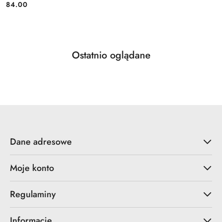
84.00
Cena:
Produkty
Ostatnio oglądane
Pomiń karuzelę produktów
o
statusie:
Dane adresowe
Moje konto
Regulaminy
Informacje