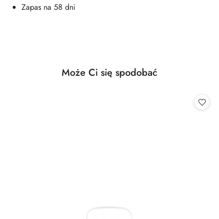
Zapas na 58 dni
Produkty
Może Ci się spodobać
Pomiń karuzelę produktów
o
statusie: