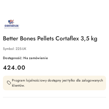
NAZWA
PRODUCENTA:
CORTAFLEX
Better Bones Pellets Cortaflex 3,5 kg
Symbol:
225-UK
Dostępność:
Na zamówienie
cena:
424.00
Program lojalnościowy dostępny jest tylko dla zalogowanych
klientów.