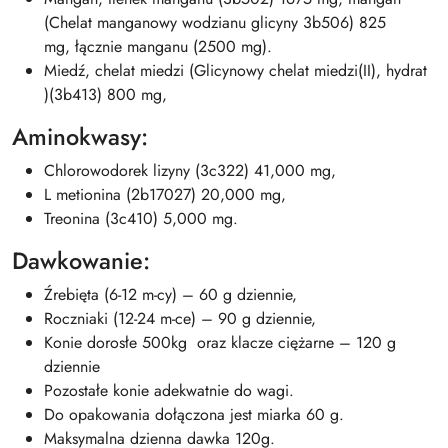
(Chelat manganowy wodzianu glicyny 3b506) 825
mg, łącznie manganu (2500 mg).
Miedź, chelat miedzi (Glicynowy chelat miedzi(II), hydrat
)(3b413) 800 mg,
Aminokwasy:
Chlorowodorek lizyny (3c322) 41,000 mg,
L metionina (2b17027) 20,000 mg,
Treonina (3c410) 5,000 mg.
Dawkowanie:
Źrebięta (6-12 m-cy) – 60 g dziennie,
Roczniaki (12-24 m-ce) – 90 g dziennie,
Konie dorosłe 500kg oraz klacze ciężarne – 120 g
dziennie
Pozostałe konie adekwatnie do wagi.
Do opakowania dołączona jest miarka 60 g.
Maksymalna dzienna dawka 120g.