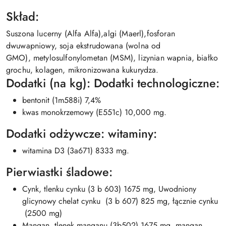
Skład:
Suszona lucerny (Alfa Alfa),algi (Maerl),fosforan
dwuwapniowy, soja ekstrudowana (wolna od
GMO), metylosulfonylometan (MSM), lizynian wapnia, białko
grochu, kolagen, mikronizowana kukurydza.
Dodatki (na kg): Dodatki technologiczne:
bentonit (1m588i) 7,4%
kwas monokrzemowy (E551c) 10,000 mg.
Dodatki odżywcze: witaminy:
witamina D3 (3a671) 8333 mg.
Pierwiastki śladowe:
Cynk, tlenku cynku (3 b 603) 1675 mg, Uwodniony
glicynowy chelat cynku (3 b 607) 825 mg, łącznie cynku
(2500 mg)
Mangan, tlenek manganu (3b502) 1675 mg, mangan