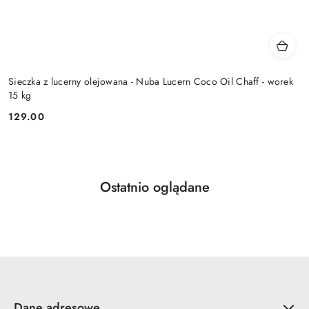
Sieczka z lucerny olejowana - Nuba Lucern Coco Oil Chaff - worek
15 kg
129.00
Cena:
Produkty
Ostatnio oglądane
Pomiń karuzelę produktów
o
statusie:
Dane adresowe