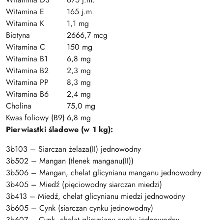
Witamina E
165 j.m.
Witamina K
1,1 mg
Biotyna
2666,7 mcg
Witamina C
150 mg
Witamina B1
6,8 mg
Witamina B2
2,3 mg
Witamina PP
8,3 mg
Witamina B6
2,4 mg
Cholina
75,0 mg
Kwas foliowy (B9)
6,8 mg
Pierwiastki śladowe (w 1 kg):
3b103 – Siarczan żelaza(II) jednowodny
3b502 – Mangan (tlenek manganu(II))
3b506 – Mangan, chelat glicynianu manganu jednowodny
3b405 – Miedź (pięciowodny siarczan miedzi)
3b413 – Miedź, chelat glicynianu miedzi jednowodny
3b605 – Cynk (siarczan cynku jednowodny)
3b607 – Cynk, chelat glicynianu cynku jednowodny