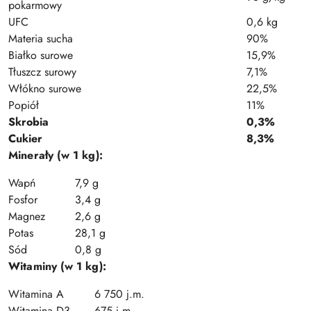
pokarmowy
UFC
0,6 kg
Materia sucha
90%
Białko surowe
15,9%
Tłuszcz surowy
7,1%
Włókno surowe
22,5%
Popiół
11%
Skrobia
0,3%
Cukier
8,3%
Minerały (w 1 kg):
Wapń
7,9 g
Fosfor
3,4 g
Magnez
2,6 g
Potas
28,1 g
Sód
0,8 g
Witaminy (w 1 kg):
Witamina A
6 750 j.m.
Witamina D3
675 j.m.