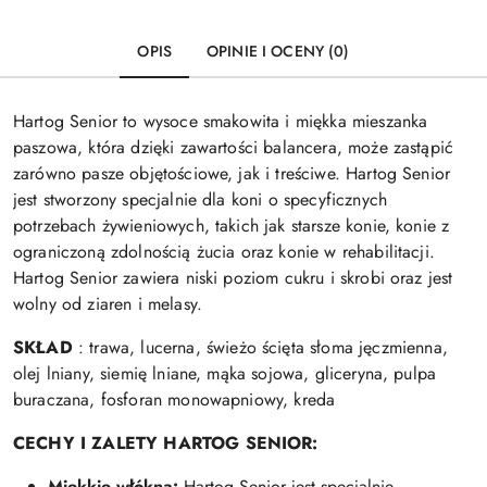
OPIS
OPINIE I OCENY (0)
Hartog Senior to wysoce smakowita i miękka mieszanka
paszowa, która dzięki zawartości balancera, może zastąpić
zarówno pasze objętościowe, jak i treściwe. Hartog Senior
jest stworzony specjalnie dla koni o specyficznych
potrzebach żywieniowych, takich jak starsze konie, konie z
ograniczoną zdolnością żucia oraz konie w rehabilitacji.
Hartog Senior zawiera niski poziom cukru i skrobi oraz jest
wolny od ziaren i melasy.
SKŁAD
: trawa, lucerna, świeżo ścięta słoma jęczmienna,
olej lniany, siemię lniane, mąka sojowa, gliceryna, pulpa
buraczana, fosforan monowapniowy, kreda
CECHY I ZALETY HARTOG SENIOR:
Miękkie włókna:
Hartog Senior jest specjalnie