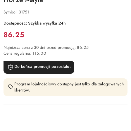
Symbol:
31751
Dostępność:
Szybka wysyłka 24h
Cena:
86.25
Najniższa cena z 30 dni przed promocją:
86.25
Cena regularna:
115.00
Do końca promocji pozostało:
Program lojalnościowy dostępny jest tylko dla zalogowanych
klientów.