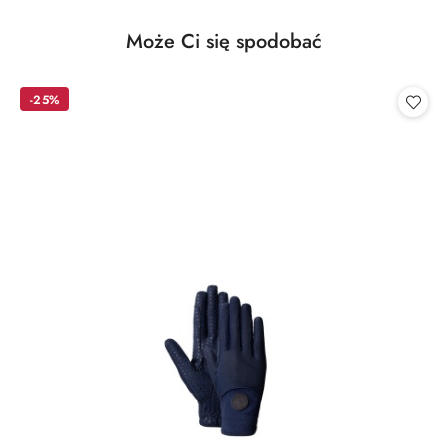
Produkty
Może Ci się spodobać
Pomiń karuzelę produktów
o
statusie:
-25%