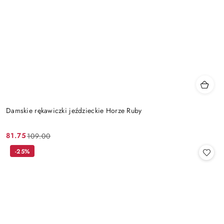
Damskie rękawiczki jeździeckie Horze Ruby
81.75
109.00
Cena
Cena
promocyjna:
przed
-25%
promocją: