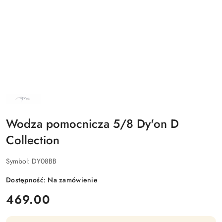
NAZWA
PRODUCENTA:
DY'ON
Wodza pomocnicza 5/8 Dy'on D
Collection
Symbol:
DY08BB
Dostępność:
Na zamówienie
cena:
469.00