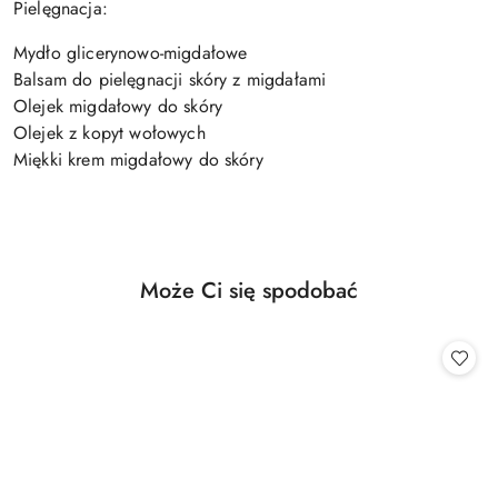
Pielęgnacja:
Mydło glicerynowo-migdałowe
Balsam do pielęgnacji skóry z migdałami
Olejek migdałowy do skóry
Olejek z kopyt wołowych
Miękki krem ​​migdałowy do skóry
Produkty
Może Ci się spodobać
Pomiń karuzelę produktów
o
statusie: