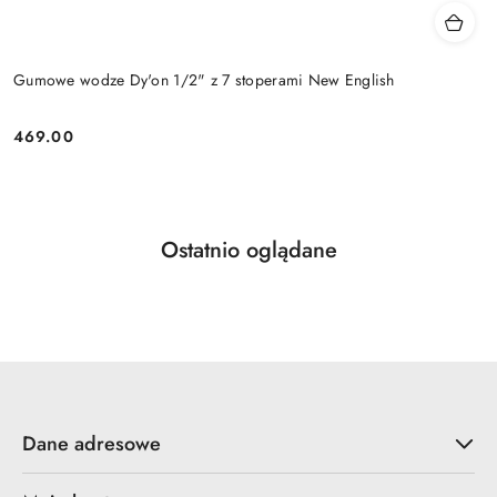
Gumowe wodze Dy'on 1/2" z 7 stoperami New English
469.00
Cena:
Produkty
Ostatnio oglądane
Pomiń karuzelę produktów
o
statusie:
Dane adresowe