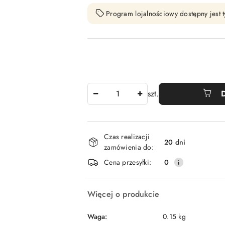
Program lojalnościowy dostępny jest t
Ilość
szt.
Dostępność
Czas realizacji
i
20 dni
zamówienia do:
dostawa
Cena przesyłki:
0
Więcej o produkcie
Waga:
0.15 kg