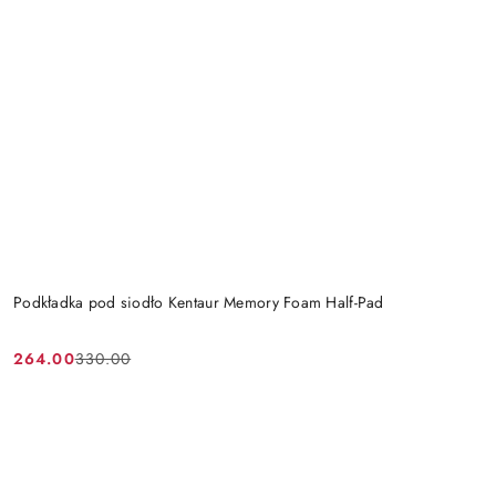
Podkładka pod siodło Kentaur Memory Foam Half-Pad
264.00
330.00
Cena
Cena
promocyjna:
przed
promocją: