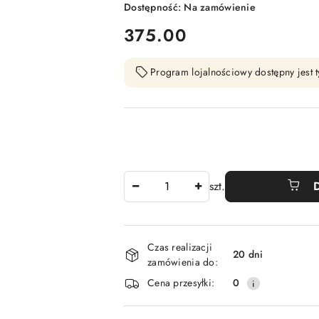
Dostępność:
Na zamówienie
cena:
375.00
Program lojalnościowy dostępny jest t
Ilość
szt.
Dostępność
Czas realizacji
i
20 dni
zamówienia do:
dostawa
Cena przesyłki:
0