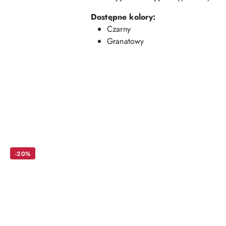
Dostępne kolory:
Czarny
Granatowy
Pomiń karuzelę produktów
-20%