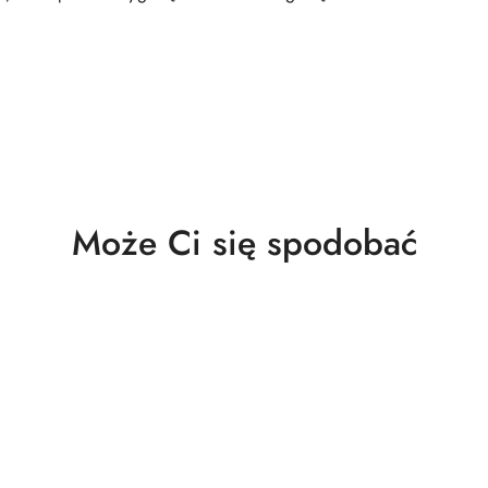
Produkty
Może Ci się spodobać
o
statusie: