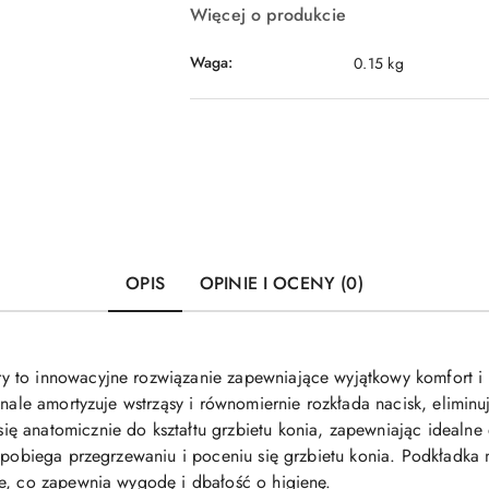
Więcej o produkcie
Waga:
0.15 kg
OPIS
OPINIE I OCENY (0)
 to innowacyjne rozwiązanie zapewniające wyjątkowy komfort i
onale amortyzuje wstrząsy i równomiernie rozkłada nacisk, eliminu
ę anatomicznie do kształtu grzbietu konia, zapewniając idealn
zapobiega przegrzewaniu i poceniu się grzbietu konia. Podkładka
e, co zapewnia wygodę i dbałość o higienę.