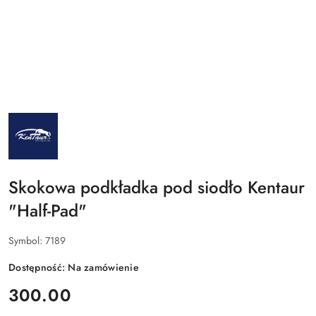
NAZWA
PRODUCENTA:
KENTAUR
Skokowa podkładka pod siodło Kentaur
"Half-Pad"
Symbol:
7189
Dostępność:
Na zamówienie
cena:
300.00