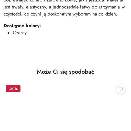
jest trwały, elastyczny, a jednocześnie łatwy do utrzymania w
czystości, co czyni ją doskonałym wyborem na co dzień.
Dostępne kolory:
Czarny
Produkty
Może Ci się spodobać
Pomiń karuzelę produktów
o
statusie:
-20%