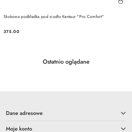
Skokowa podkładka pod siodło Kentaur "Pro Comfort"
375.00
Cena:
Produkty
Ostatnio oglądane
Pomiń karuzelę produktów
o
statusie:
Dane adresowe
Moje konto