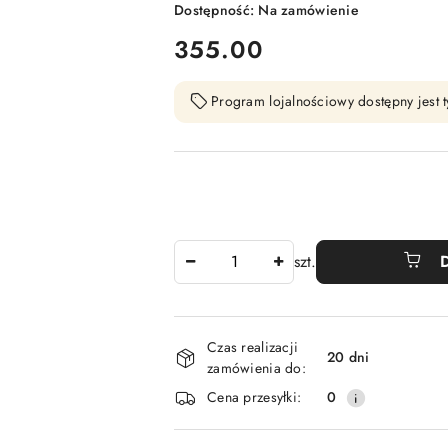
Dostępność:
Na zamówienie
cena:
355.00
Program lojalnościowy dostępny jest t
Ilość
szt.
Dostępność
Czas realizacji
i
20 dni
zamówienia do:
dostawa
Cena przesyłki:
0