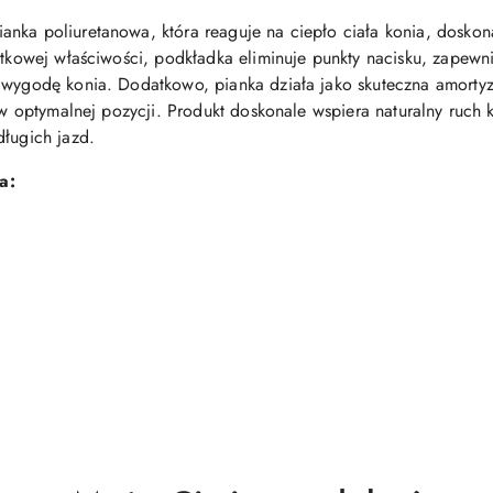
anka poliuretanowa, która reaguje na ciepło ciała konia, dosko
jątkowej właściwości, podkładka eliminuje punkty nacisku, zapew
 wygodę konia. Dodatkowo, pianka działa jako skuteczna amortyz
o w optymalnej pozycji. Produkt doskonale wspiera naturalny ruc
długich jazd.
a: