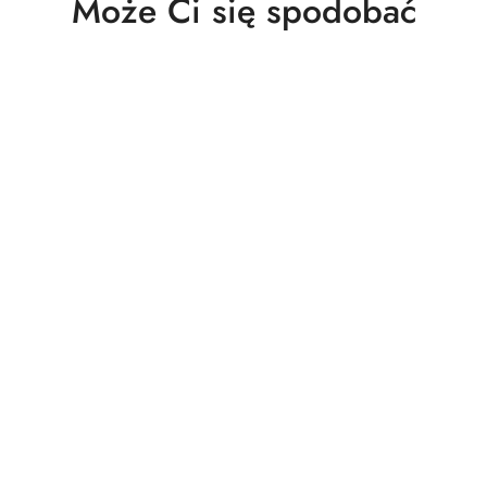
Produkty
Może Ci się spodobać
o
statusie: