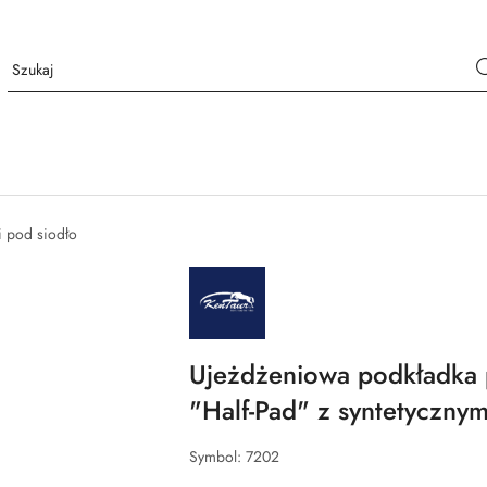
i pod siodło
NAZWA
PRODUCENTA:
KENTAUR
Ujeżdżeniowa podkładka 
"Half-Pad" z syntetyczny
Symbol:
7202