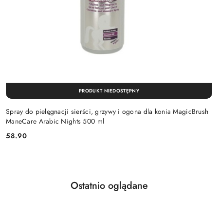
PRODUKT NIEDOSTĘPNY
Spray do pielęgnacji sierści, grzywy i ogona dla konia MagicBrush
ManeCare Arabic Nights 500 ml
58.90
Cena:
Produkty
Ostatnio oglądane
Pomiń karuzelę produktów
o
statusie: