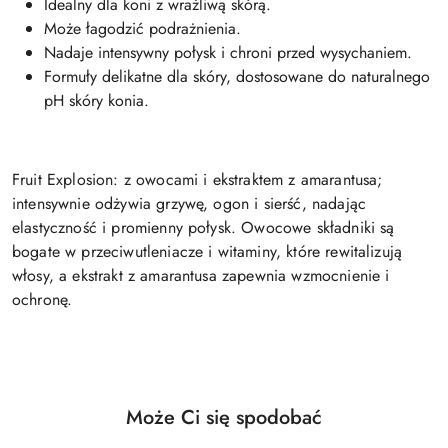
Idealny dla koni z wrażliwą skórą.
Może łagodzić podrażnienia.
Nadaje intensywny połysk i chroni przed wysychaniem.
Formuły delikatne dla skóry, dostosowane do naturalnego
pH skóry konia.
Fruit Explosion:
z owocami i ekstraktem z amarantusa;
intensywnie odżywia grzywę, ogon i sierść, nadając
elastyczność i promienny połysk. Owocowe składniki są
bogate w przeciwutleniacze i witaminy, które rewitalizują
włosy, a ekstrakt z amarantusa zapewnia wzmocnienie i
ochronę.
Produkty
Może Ci się spodobać
Pomiń karuzelę produktów
o