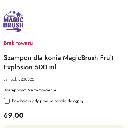
NAZWA
PRODUCENTA:
MAGIC
BRUSH
Brak towaru
Szampon dla konia MagicBrush Fruit
Explosion 500 ml
Symbol:
3230522
Dostępność:
Na zamówienie
Powiadom gdy produkt będzie dostępny
cena:
69.00