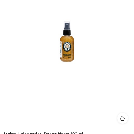
Brokacik ciemnozłoty Doctor Horse 100 ml