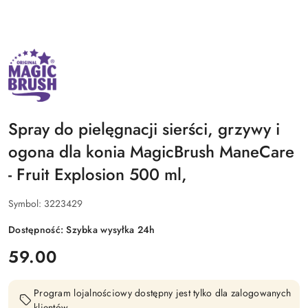
NAZWA
PRODUCENTA:
MAGIC
BRUSH
Spray do pielęgnacji sierści, grzywy i
ogona dla konia MagicBrush ManeCare
- Fruit Explosion 500 ml,
Symbol:
3223429
Dostępność:
Szybka wysyłka 24h
cena:
59.00
Program lojalnościowy dostępny jest tylko dla zalogowanych
klientów.