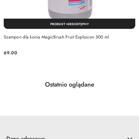
PRODUKT NIEDOSTĘPNY
Szampon dla konia MagicBrush Fruit Explosion 500 ml
69.00
Cena:
Produkty
Ostatnio oglądane
Pomiń karuzelę produktów
o
statusie:
Dane adresowe