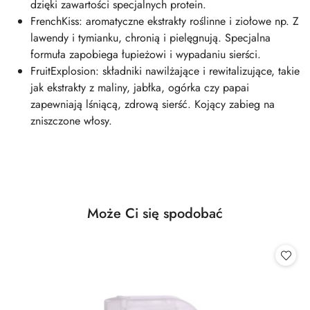
dzięki zawartości specjalnych protein.
FrenchKiss: aromatyczne ekstrakty roślinne i ziołowe np. Z
lawendy i tymianku, chronią i pielęgnują. Specjalna
formuła zapobiega łupieżowi i wypadaniu sierści.
FruitExplosion: składniki nawilżające i rewitalizujące, takie
jak ekstrakty z maliny, jabłka, ogórka czy papai
zapewniają lśniącą, zdrową sierść. Kojący zabieg na
zniszczone włosy.
Produkty
Może Ci się spodobać
Pomiń karuzelę produktów
o
statusie: