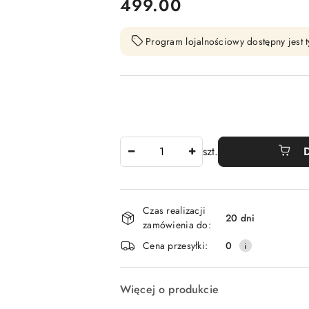
cena:
499.00
Program lojalnościowy dostępny jest t
Ilość
szt.
Dostępność
Czas realizacji
i
20 dni
zamówienia do:
dostawa
Cena przesyłki:
0
Więcej o produkcie