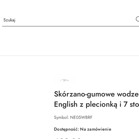
NAZWA
PRODUCENTA:
DY'ON
Skórzano-gumowe wodze
English z plecionką i 7 s
Symbol:
NE05WBRF
Dostępność:
Na zamówienie