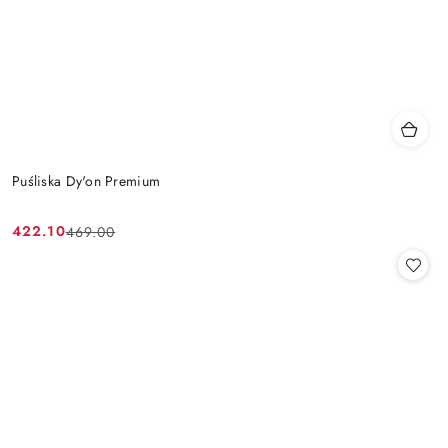
Puśliska Dy'on Premium
422.10
469.00
Cena
Cena
promocyjna:
przed
promocją: