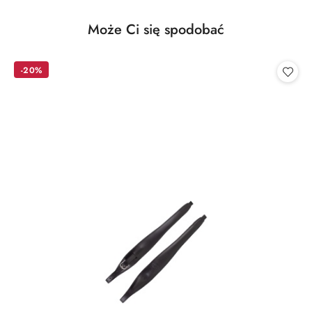
Produkty
Może Ci się spodobać
Pomiń karuzelę produktów
o
statusie:
-20%