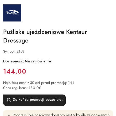
NAZWA
PRODUCENTA:
KENTAUR
Puśliska ujeżdżeniowe Kentaur
Dressage
Symbol:
2158
Dostępność:
Na zamówienie
Cena:
144.00
Najniższa cena z 30 dni przed promocją:
144
Cena regularna:
180.00
Do końca promocji pozostało:
Program lojalnościowy dostępny jest tylko dla zalogowanych