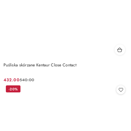
Puśliska skórzane Kentaur Close Contact
432.00
540.00
Cena
Cena
promocyjna:
przed
-20%
promocją: