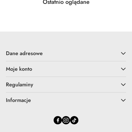
Produkty
Ostatnio oglądane
Pomiń karuzelę produktów
o
statusie:
Dane adresowe
Moje konto
Regulaminy
Informacje