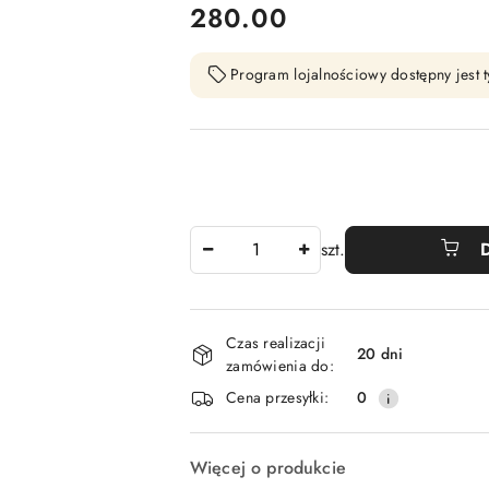
cena:
280.00
Program lojalnościowy dostępny jest t
Ilość
szt.
Dostępność
Czas realizacji
i
20 dni
zamówienia do:
dostawa
Cena przesyłki:
0
Więcej o produkcie