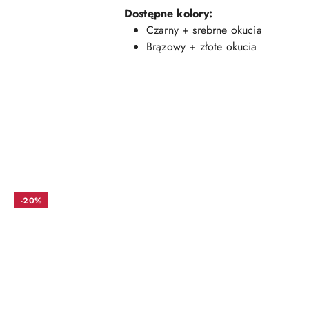
Dostępne kolory:
Czarny + srebrne okucia
Brązowy + złote okucia
Pomiń karuzelę produktów
-20%