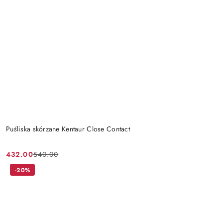
Puśliska skórzane Kentaur Close Contact
432.00
540.00
Cena
Cena
promocyjna:
przed
-20%
promocją: