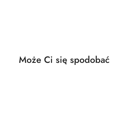
Produkty
Może Ci się spodobać
o
statusie: