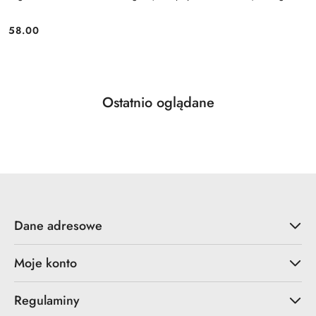
58.00
Cena:
Produkty
Ostatnio oglądane
Pomiń karuzelę produktów
o
statusie:
Dane adresowe
Moje konto
Regulaminy