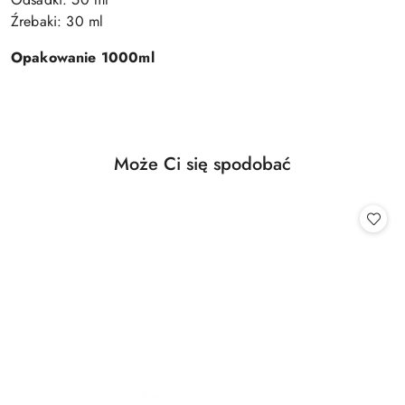
Źrebaki: 30 ml
Opakowanie 1000ml
Produkty
Może Ci się spodobać
Pomiń karuzelę produktów
o
statusie: