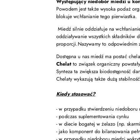
Występujący niedobór miedzi u ko
Powodem jest także wysoka podaż orga
blokuje wchłanianie tego pierwiastka.
Miedź silnie oddziałuje na wchłaniani
oddziaływanie wszystkich składników d
proporcji.Nazywamy to odpowiednim z
Dostępna u nas miedź ma postać chel
Chelat
to związek organiczny powstały
Synteza ta zwiększa biodostępność dan
Chelaty wykazują także dużą stabilnoś
Kiedy stosować?
- w przypadku stwierdzeniu niedoboru 
- podczas suplementowania cynku
- w diecie bogatej w żelazo (np. skar
- jako komponent do bilansowania pe
- w przypadku niedoboru miedzi wykry