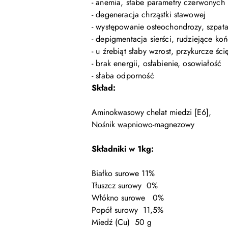
- anemia, słabe parametry czerwonych 
- degeneracja chrząstki stawowej
- występowanie osteochondrozy, szpat
- depigmentacja sierści, rudziejące k
- u źrebiąt słaby wzrost, przykurcze ś
- brak energii, osłabienie, osowiałość
- słaba odporność
Skład:
Aminokwasowy chelat miedzi [E6],
Nośnik wapniowo-magnezowy
Składniki w 1kg:
Białko surowe 11%
Tłuszcz surowy 0%
Włókno surowe 0%
Popół surowy 11,5%
Miedź (Cu) 50 g