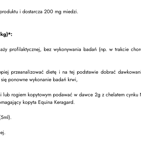
produktu i dostarcza 200 mg miedzi.
kg)*:
ży profilaktycznej, bez wykonywania badań (np. w trakcie chor
lepiej przeanalizować dietę i na tej podstawie dobrać dawkowa
 się ponowne wykonanie badań krwi,
kami lub rogiem kopytowym podawać w dawce 2g z chelatem cynku
magający kopyta Equina Keragard.
(5ml).
ej.