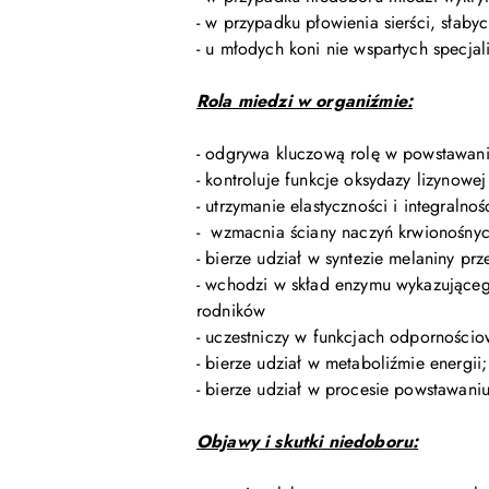
- w przypadku płowienia sierści, słaby
- u młodych koni nie wspartych specja
Rola miedzi w organiźmie:
- odgrywa kluczową rolę w powstawani
- kontroluje funkcje oksydazy lizynow
- utrzymanie elastyczności i integralnoś
- wzmacnia ściany naczyń krwionośny
- bierze udział w syntezie melaniny p
- wchodzi w skład enzymu wykazująceg
rodników
- uczestniczy w funkcjach odporności
- bierze udział w metaboliźmie energi
- bierze udział w procesie powstawani
Objawy i skutki niedoboru: