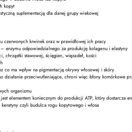
ch kopyt
listyczną suplementacją dla danej grupy wiekowej
u czerwonych krwinek oraz w prawidłowej ich pracy
ej – enzymu odpowiedzialnego za produkcję kolagenu i elastyny
ci, chrząstki stawowej, ścięgien, więzadeł, kości
ch
rzez co ma wpływ na pigmentację okrywy włosowej i skóry
o działanie przeciwutleniające, chroni więc błony komórkowe p
owych organizmu
i; jest elementem koniecznym do produkcji ATP, który dostarcza 
u keratyny czyli budulca rogu kopytowego i włosa