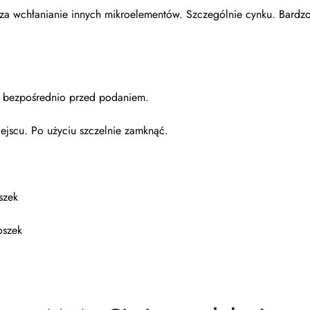
a wchłanianie innych mikroelementów. Szczególnie cynku. Bardz
 bezpośrednio przed podaniem.
jscu. Po użyciu szczelnie zamknąć.
szek
oszek