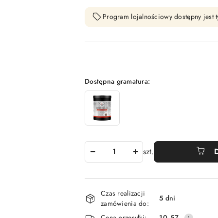
Program lojalnościowy dostępny jest t
Wariant
Dostępna gramatura:
Ilość
szt.
Dostępność
Czas realizacji
i
5 dni
zamówienia do:
dostawa
Cena przesyłki:
10.57