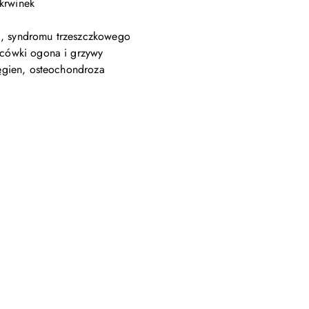
krwinek
a, syndromu trzeszczkowego
ońcówki ogona i grzywy
cięgien, osteochondroza