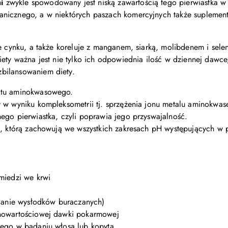
ni
zwykle spowodowany jest niską zawartością tego pierwiastka w g
nicznego, a w niektórych paszach komercyjnych także suplemen
e cynku, a także koreluje z manganem, siarką, molibdenem i se
iety ważna jest nie tylko ich odpowiednia ilość w dziennej dawc
bilansowaniem diety.
atu aminokwasowego.
 w wyniku kompleksometrii tj. sprzężenia jonu metalu aminokwas
ego pierwiastka, czyli poprawia jego przyswajalność.
ć, którą zachowują we wszystkich zakresach pH występujących w p
miedzi we krwi
mianie wysłodków buraczanych)
łnowartościowej dawki pokarmowej
tego w badaniu włosa lub kopyta