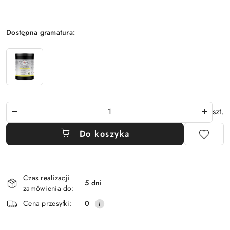
Wariant
Dostępna gramatura:
Ilość
szt.
Do koszyka
Dostępność
Czas realizacji
i
5 dni
zamówienia do:
dostawa
Cena przesyłki:
0