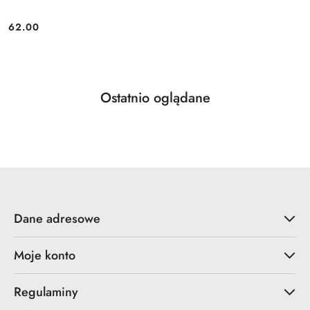
62.00
Cena:
Produkty
Ostatnio oglądane
Pomiń karuzelę produktów
o
statusie:
Dane adresowe
Moje konto
Regulaminy