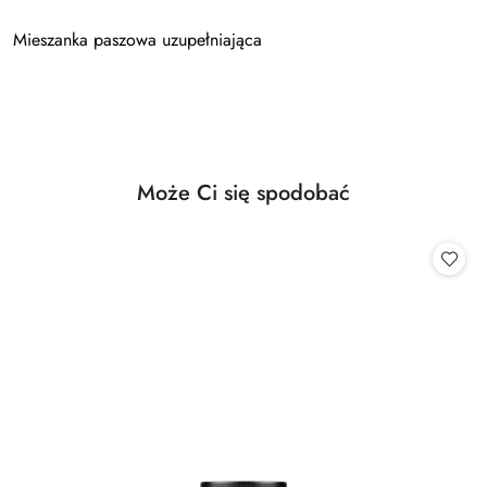
Mieszanka paszowa uzupełniająca
Produkty
Może Ci się spodobać
Pomiń karuzelę produktów
o
statusie: