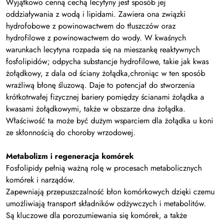
Wyjątkowo cenną cechą lecytyny jest sposób jej
oddziaływania z wodą i lipidami. Zawiera ona związki
hydrofobowe z powinowactwem do tłuszczów oraz
hydrofilowe z powinowactwem
do wody. W kwaśnych
warunkach lecytyna rozpada się na mieszankę reaktywnych
fosfolipidów; odpycha substancje hydrofilowe, takie jak kwas
żołądkowy, z dala od ściany żołądka,chroniąc w ten sposób
wrażliwą błonę śluzową. Daje to potencjał do stworzenia
krótkotrwałej fizycznej bariery pomiędzy ścianami żołądka a
kwasami żołądkowymi, także w obszarze dna żołądka.
Właściwość ta może być dużym wsparciem dla żołądka u koni
ze skłonnością
do choroby wrzodowej.
Metabolizm i regeneracja komórek
Fosfolipidy pełnią ważną rolę w procesach metabolicznych
komórek i narządów.
Zapewniają przepuszczalność błon komórkowych dzięki czemu
umożliwiają transport składników odżywczych i metabolitów.
Są kluczowe dla porozumiewania się komórek, a także