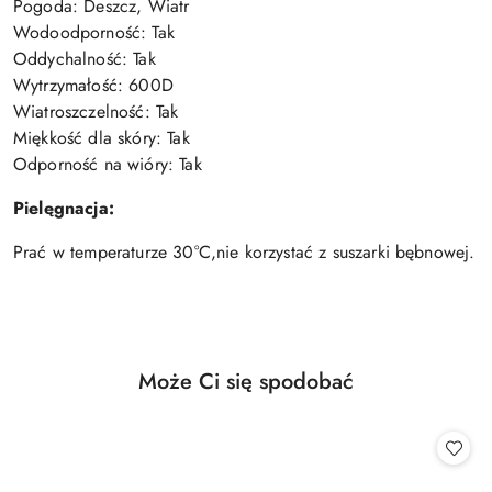
Pogoda: Deszcz, Wiatr
Wodoodporność: Tak
Oddychalność: Tak
Wytrzymałość: 600D
Wiatroszczelność: Tak
Miękkość dla skóry: Tak
Odporność na wióry: Tak
Pielęgnacja:
Prać w temperaturze 30°C,nie korzystać z suszarki bębnowej.
Produkty
Może Ci się spodobać
Pomiń karuzelę produktów
o
statusie: