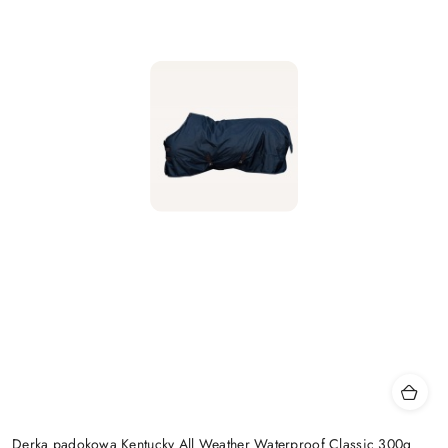
Derka padokowa Kentucky All Weather Waterproof Classic 300g