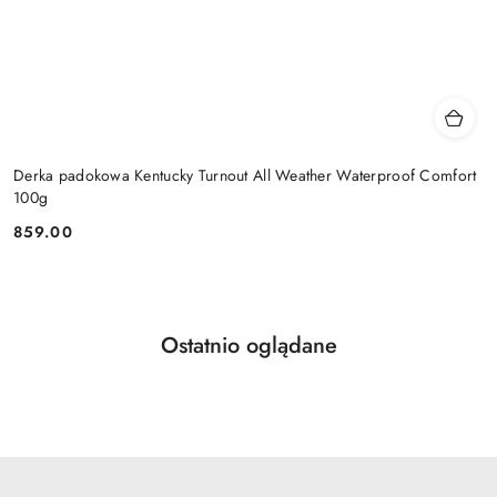
Derka padokowa Kentucky Turnout All Weather Waterproof Comfort
100g
859.00
Cena:
Produkty
Ostatnio oglądane
Pomiń karuzelę produktów
o
statusie: