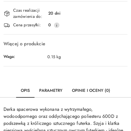
Dostępność
Czas realizacji
i
20 dni
zamówienia do:
dostawa
Cena przesyłki:
0
Więcej o produkcie
Waga:
0.15 kg
OPIS
PARAMETRY
OPINIE I OCENY (0)
Derka spacerowa wykonana z wytrzymałego,
wodoodpornego oraz oddychającego poliesteru 600D z
podszewką z króliczego sztucznego futerka. Szyja i klatka
piersiowa wyściełana sztucznym owczym futerkiem - idealne