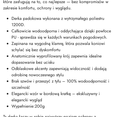
które zasługują na to, co najlepsze — bez kompromisów w
zakresie komfortu, ochrony i wyglądu.
Derka padokowa wykonana z wytrzymałego poliestru
1200D.
Całkowicie wodoodporna i oddychająca dzięki powłoce
PU - sprawdza się w każdych warunkach pogodowych.
Zapinana na wygodną klamrę, która pozwala koniowi
schylać się bez dyskomfortu
Anatomicznie wyprofilowany krój zapewnia idealne
dopasowanie bez ucisku
Odblaskowe akcenty zapewniają widoczność i dodają
odrobinę nowoczesnego stylu
Brak szwów i przeszyć z tyłu – 100% wodoodporność i
szczelność
Elegancki wzór w bordową kratkę – ekskluzywny i
elegancki wygląd
Wypełnienie:200g
Ta derka łączy w sobie najwyższy poziom ochrony z