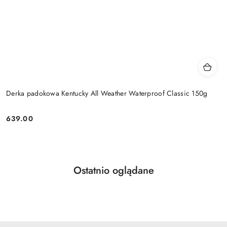
Derka padokowa Kentucky All Weather Waterproof Classic 150g
639.00
Cena:
Produkty
Ostatnio oglądane
Pomiń karuzelę produktów
o
statusie: