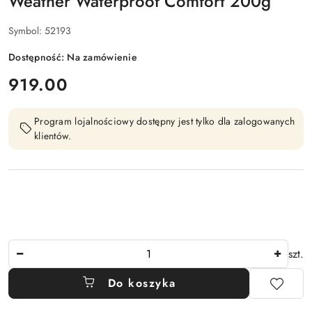
Weather Waterproof Comfort 200g
Symbol:
52193
Dostępność:
Na zamówienie
cena:
919.00
Program lojalnościowy dostępny jest tylko dla zalogowanych
klientów.
Ilość
szt.
Do koszyka