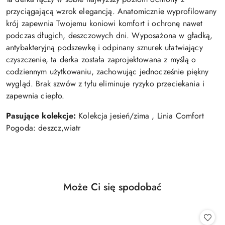
przyciągającą wzrok elegancją. Anatomicznie wyprofilowany
krój zapewnia Twojemu koniowi komfort i ochronę nawet
podczas długich, deszczowych dni. Wyposażona w gładką,
antybakteryjną podszewkę i odpinany sznurek ułatwiający
czyszczenie, ta derka została zaprojektowana z myślą o
codziennym użytkowaniu, zachowując jednocześnie piękny
wygląd. Brak szwów z tyłu eliminuje ryzyko przeciekania i
zapewnia ciepło.
Pasujące kolekcje:
Kolekcja jesień/zima , Linia Comfort
Pogoda: deszcz,wiatr
Produkty
Może Ci się spodobać
Pomiń karuzelę produktów
o
statusie: