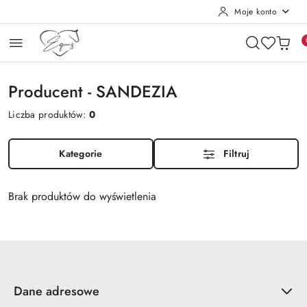
Moje konto
Przejdź do treści głównej
Przejdź do wyszukiwarki
Przejdź do moje konto
Przejdź do menu głównego
Przejdź do stopki
Producent - SANDEZIA
Liczba produktów:
0
Kategorie
Filtruj
Brak produktów do wyświetlenia
Dane adresowe