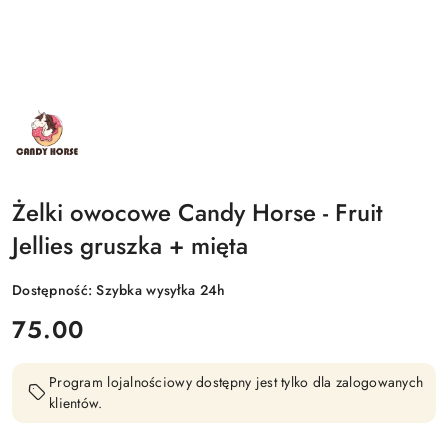
NAZWA
PRODUCENTA:
CANDY
HORSE
Żelki owocowe Candy Horse - Fruit
Jellies gruszka + mięta
Dostępność:
Szybka wysyłka 24h
cena:
75.00
Program lojalnościowy dostępny jest tylko dla zalogowanych
klientów.