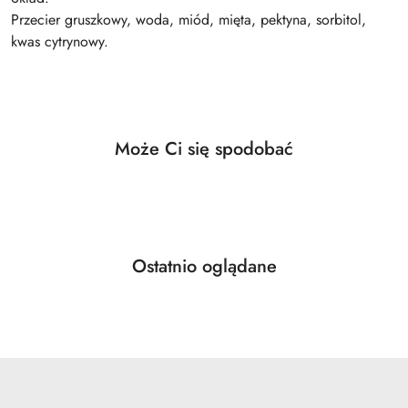
Przecier gruszkowy, woda, miód, mięta, pektyna, sorbitol,
kwas cytrynowy.
Produkty
Może Ci się spodobać
Pomiń karuzelę produktów
o
statusie:
Produkty
Ostatnio oglądane
Pomiń karuzelę produktów
o
statusie: