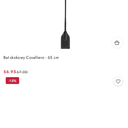
Bat skokowy Covalliero - 65 cm
56.95
67.00
Cena
Cena
promocyjna:
przed
-15%
promocją: