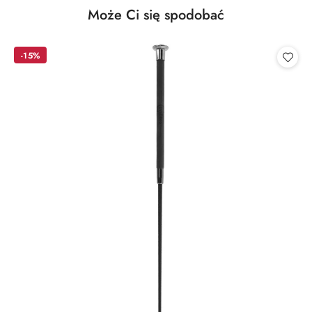
Produkty
Może Ci się spodobać
Pomiń karuzelę produktów
o
statusie:
-15%