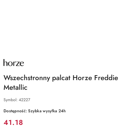
NAZWA
PRODUCENTA:
HORZE
Wszechstronny palcat Horze Freddie
Metallic
Symbol:
42227
Dostępność:
Szybka wysyłka 24h
Cena:
41.18