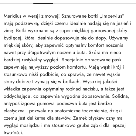
Meridius w wersji zimowej!
Sznurowane botki „Impervius”
mają podszewkę, dzięki czemu idealnie nadają się na jesień i
zimę.
Botki wykonane są z super miękkiej garbowanej skóry
bydlęcej, która idealnie dopasowuje się do stopy.
Używamy
miękkiej skóry, aby zapewnić optymalny komfort noszenia
nawet przy długotrwałym noszeniu buta.
Skóra ma nieco
bardziej rustykalny wygląd.
Specjalnie opracowane paski
zapewniają najwyższy poziom komfortu.
Mają wąski krój i
stosunkowo niski podbicie, co sprawia, że ​​nawet wąskie
stopy dobrze trzymają się w botkach.
Wysokiej jakości
wkładka zapewnia optymalny rozkład nacisku, a także jest
oddychająca, co zapewnia wygodne dopasowanie.
Solidna,
antypoślizgowa gumowa podeszwa buta jest bardzo
elastyczna i pozwala na anatomiczne toczenie się, dzięki
czemu jest delikatna dla stawów.
Zamek błyskawiczny ma
wygląd mosiądzu i ma stosunkowo grube ząbki dla lepszej
trwałości.