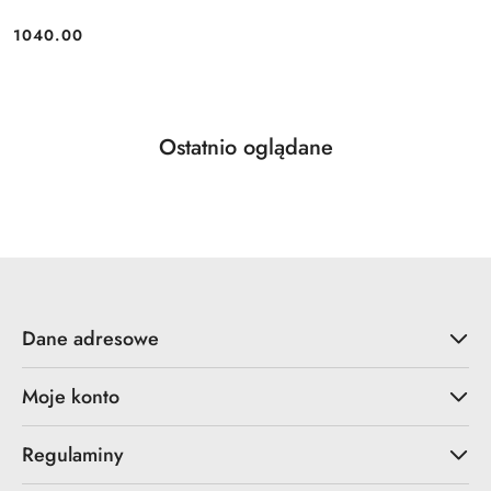
1040.00
Cena:
Produkty
Ostatnio oglądane
Pomiń karuzelę produktów
o
statusie:
Dane adresowe
Moje konto
Regulaminy