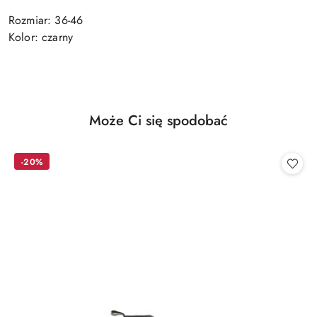
Rozmiar: 36-46
Kolor: czarny
Produkty
Może Ci się spodobać
Pomiń karuzelę produktów
o
statusie:
-20%