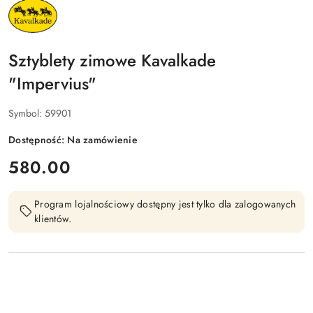
NAZWA
PRODUCENTA:
KAVALKADE
Sztyblety zimowe Kavalkade
"Impervius"
Symbol:
59901
Dostępność:
Na zamówienie
cena:
580.00
Program lojalnościowy dostępny jest tylko dla zalogowanych
klientów.