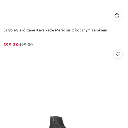
Sztyblety skórzane Kavalkade Meridius z bocznym zamkiem
399.20
499.00
Cena
Cena
promocyjna:
przed
promocją: