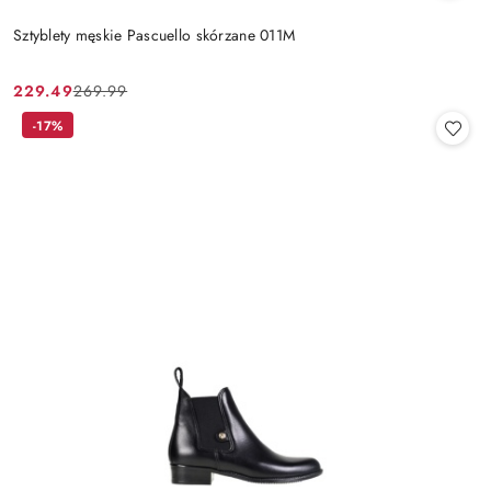
Sztyblety męskie Pascuello skórzane 011M
229.49
269.99
Cena
Cena
promocyjna:
przed
-17%
promocją: