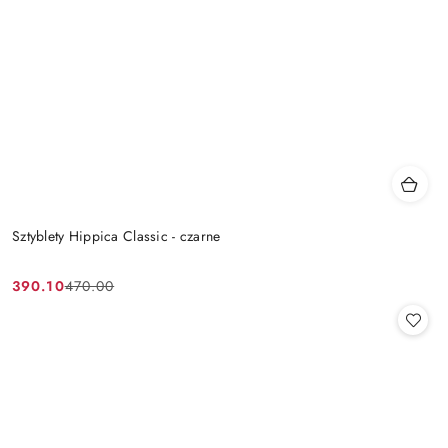
Sztyblety Hippica Classic - czarne
390.10
470.00
Cena
Cena
promocyjna:
przed
promocją: