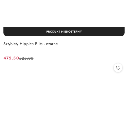
PRODUKT NIEDOSTĘPNY
Sztyblety Hippica Elite - czarne
472.50
525.00
Cena
Cena
promocyjna:
przed
promocją: