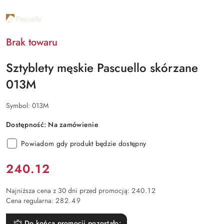
NAZWA
PRODUCENTA:
PASCUELLO
Brak towaru
Sztyblety męskie Pascuello skórzane
013M
Symbol:
013M
Dostępność:
Na zamówienie
Powiadom gdy produkt będzie dostępny
Cena:
240.12
Najniższa cena z 30 dni przed promocją:
240.12
Cena regularna:
282.49
Do końca promocji pozostało: