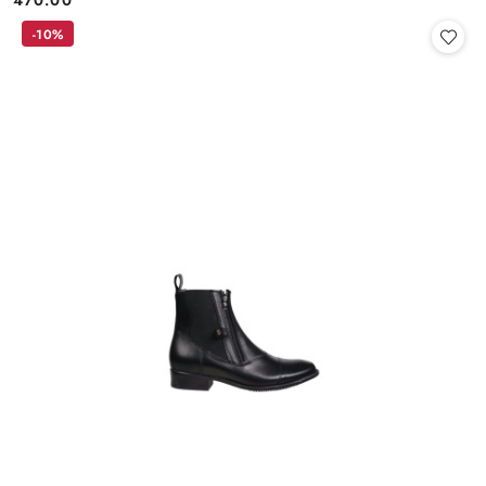
470.00
Cena:
-10%