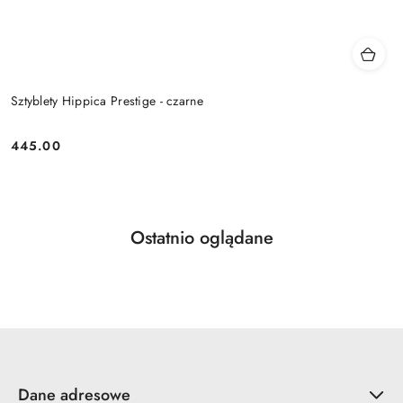
Sztyblety Hippica Prestige - czarne
445.00
Cena:
Produkty
Ostatnio oglądane
Pomiń karuzelę produktów
o
statusie:
Dane adresowe