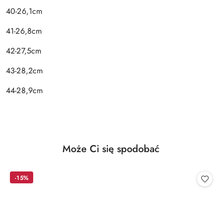
40-26,1cm
41-26,8cm
42-27,5cm
43-28,2cm
44-28,9cm
Produkty
Może Ci się spodobać
Pomiń karuzelę produktów
o
statusie:
-15%