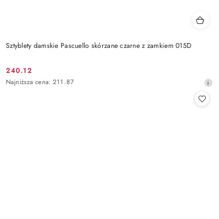
Sztyblety damskie Pascuello skórzane czarne z zamkiem 015D
240.12
Cena
Najniższa
Najniższa cena:
211.87
promocyjna:
cena
z
30
dni
przed
obniżką