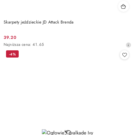
Skarpety jeździeckie JD Attack Brenda
39.20
Cena
Najniższa
Najniższa cena:
41.65
promocyjna:
cena
-4%
z
30
dni
przed
obniżką