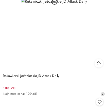
Rękawiczki jeździeckie JD Attack Dally
103.20
Cena
Najniższa
Najniższa cena:
109.65
promocyjna:
cena
z
30