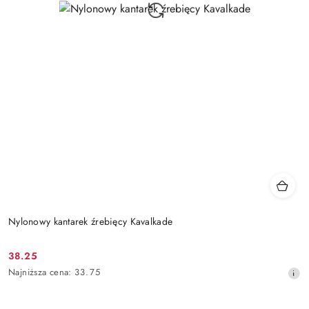
Nylonowy kantarek źrebięcy Kavalkade
38.25
Cena
Najniższa
Najniższa cena:
33.75
promocyjna:
cena
z
30