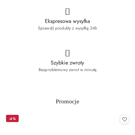
Ekspresowa wysyłka
Sprawdź produkty z wysyłką 24h
Szybkie zwroty
Bezproblemowy zwrot w minutę
Produkty
Promocje
Pomiń karuzelę produktów
o
statusie:
-6%