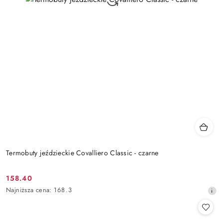
Termobuty jeździeckie Covalliero Classic - czarne
158.40
Cena
Najniższa
Najniższa cena:
168.3
promocyjna:
cena
z
30