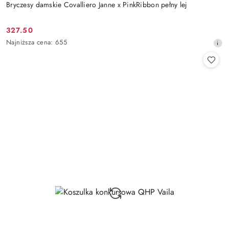
Bryczesy damskie Covalliero Janne x PinkRibbon pełny lej
327.50
Cena
Najniższa
Najniższa cena:
655
promocyjna:
cena
z
30
dni
przed
obniżką