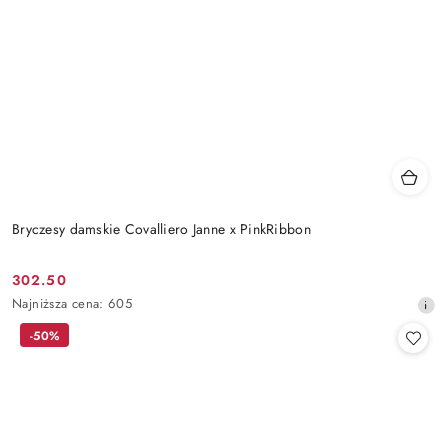
Bryczesy damskie Covalliero Janne x PinkRibbon
302.50
Cena
Najniższa
Najniższa cena:
605
promocyjna:
cena
-50%
z
30
dni
przed
obniżką