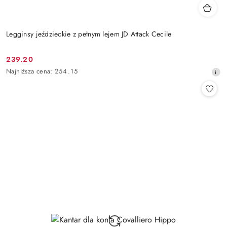
Legginsy jeździeckie z pełnym lejem JD Attack Cecile
239.20
Cena
Najniższa
Najniższa cena:
254.15
promocyjna:
cena
z
30
dni
przed
obniżką