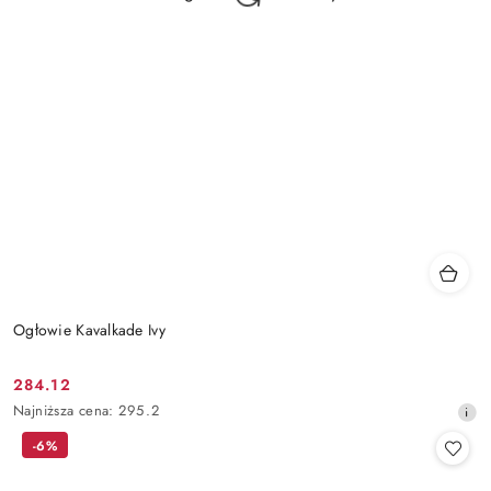
Ogłowie Kavalkade Ivy
284.12
Cena
Najniższa
Najniższa cena:
295.2
promocyjna:
cena
-6%
z
30
dni