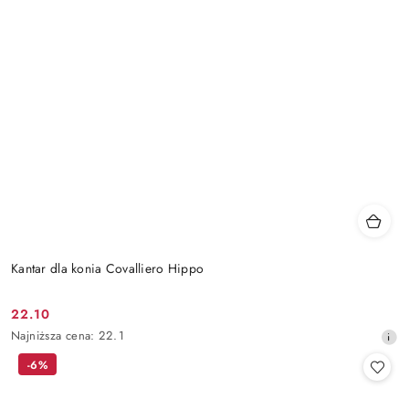
Kantar dla konia Covalliero Hippo
22.10
Cena
Najniższa
Najniższa cena:
22.1
promocyjna:
cena
-6%
z
30
dni