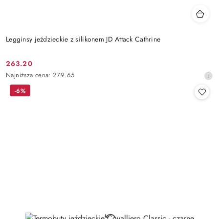
Legginsy jeździeckie z silikonem JD Attack Cathrine
263.20
Cena
Najniższa
Najniższa cena:
279.65
promocyjna:
cena
-6%
z
30
dni
przed
obniżką