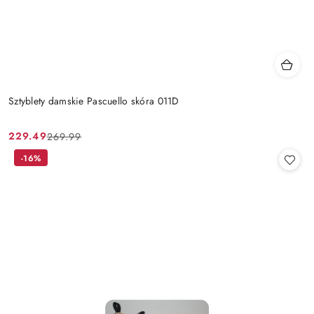
Sztyblety damskie Pascuello skóra 011D
229.49
269.99
Cena
Cena
promocyjna:
przed
-16%
promocją: