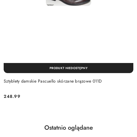
PRODUKT NIEDOSTĘPNY
Sztyblety damskie Pascuello skórzane brązowe 011D
248.99
Cena:
Produkty
Ostatnio oglądane
Pomiń karuzelę produktów
o