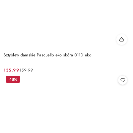
Sztyblety damskie Pascuello eko skóra 011D eko
135.99
159.99
Cena
Cena
promocyjna:
przed
-15%
promocją: