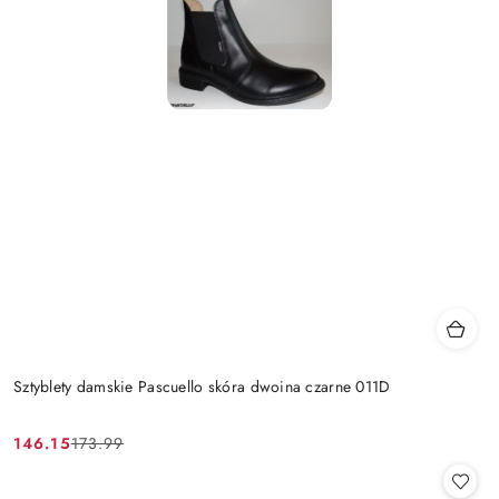
Sztyblety damskie Pascuello skóra dwoina czarne 011D
146.15
173.99
Cena
Cena
promocyjna:
przed