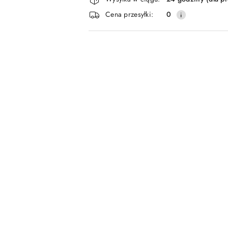
i
Cena przesyłki:
0
dostawa