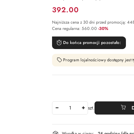
Cena:
392.00
Najniższa cena z 30 dni przed promocją:
44
Rabat:
Cena regularna:
560.00
-30%
Do końca promocji pozostało:
Program lojalnościowy dostępny jest t
Ilość
szt.
Dostępność
Wysyłka w ciągu:
24 godziny (dla p