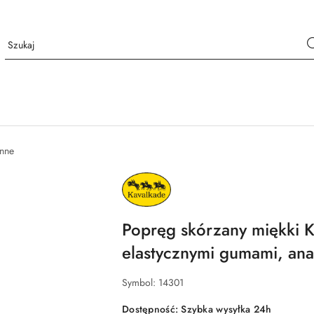
onne
NAZWA
PRODUCENTA:
KAVALKADE
Popręg skórzany miękki K
elastycznymi gumami, an
Symbol:
14301
Dostępność:
Szybka wysyłka 24h