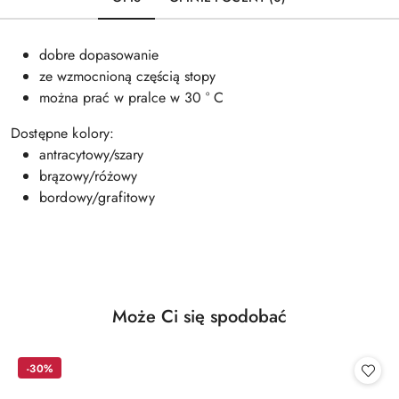
dobre dopasowanie
ze wzmocnioną częścią stopy
można prać w pralce w 30 ° C
Dostępne kolory:
antracytowy/szary
brązowy/różowy
bordowy/grafitowy
Produkty
Może Ci się spodobać
Pomiń karuzelę produktów
o
statusie:
-30%