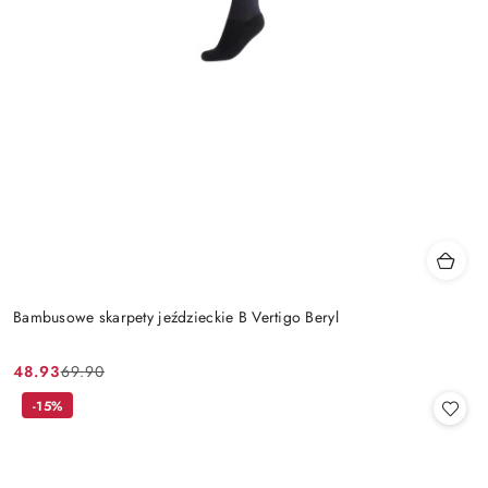
Bambusowe skarpety jeździeckie B Vertigo Beryl
48.93
69.90
Cena
Cena
promocyjna:
przed
-15%
promocją: