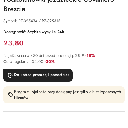
Brescia
Symbol:
PZ-325434 / PZ-325315
Dostępność:
Szybka wysyłka 24h
Cena:
23.80
Rabat:
Najniższa cena z 30 dni przed promocją:
28.9
-18%
Rabat:
Cena regularna:
34.00
-30%
Do końca promocji pozostało:
Program lojalnościowy dostępny jest tylko dla zalogowanych
klientów.