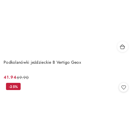
Podkolanówki jeździeckie B Vertigo Geox
41.94
69.90
Cena
Cena
promocyjna:
przed
-25%
promocją: