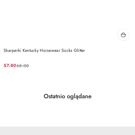
Skarperki Kentucky Horsewear Socks Glitter
57.80
68.00
Cena
Cena
promocyjna:
przed
promocją:
Produkty
Ostatnio oglądane
Pomiń karuzelę produktów
o
statusie: