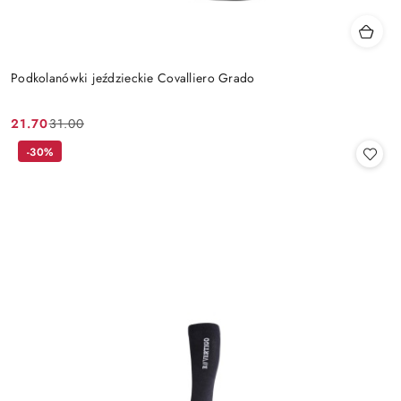
Podkolanówki jeździeckie Covalliero Grado
21.70
31.00
Cena
Cena
promocyjna:
przed
-30%
promocją: