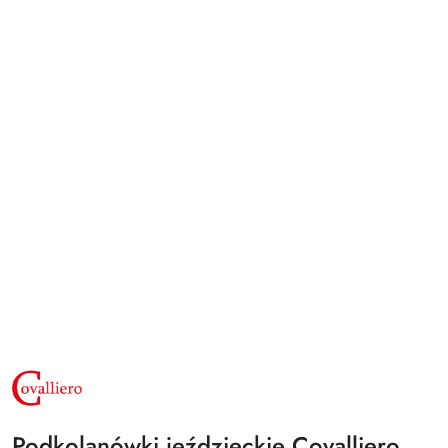
NAZWA
PRODUCENTA:
COVALLIERO
Podkolanówki jeździeckie Covalliero