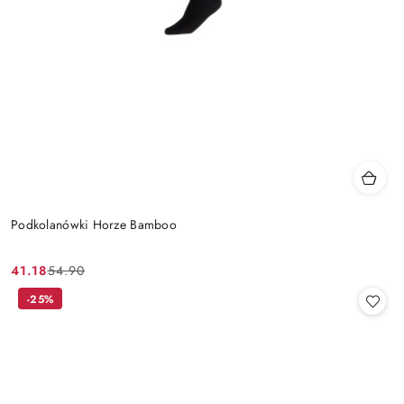
Podkolanówki Horze Bamboo
41.18
54.90
Cena
Cena
promocyjna:
przed
-25%
promocją: