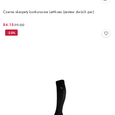
Czarne skarpety konkursowe LeMiuex (zestaw dwóch par)
84.15
99.00
Cena
Cena
promocyjna:
przed
-25%
promocją: