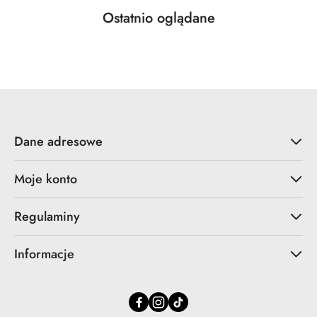
Produkty
Ostatnio oglądane
Pomiń karuzelę produktów
o
statusie:
Dane adresowe
Moje konto
Regulaminy
Informacje