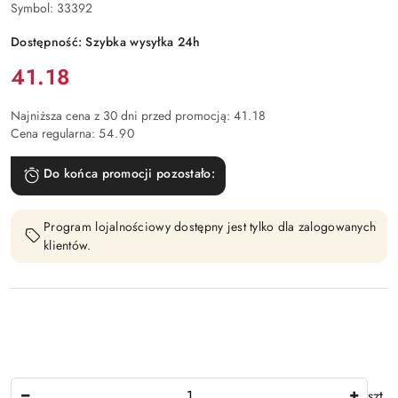
Symbol:
33392
Dostępność:
Szybka wysyłka 24h
Cena:
41.18
Najniższa cena z 30 dni przed promocją:
41.18
Cena regularna:
54.90
Do końca promocji pozostało:
Program lojalnościowy dostępny jest tylko dla zalogowanych
klientów.
Ilość
szt.