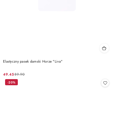
Elastyczny pasek damski Horze "Liva"
49.45
89.90
Cena
Cena
promocyjna:
przed
-20%
promocją: