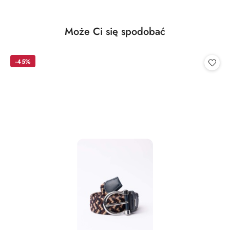
Produkty
Może Ci się spodobać
Pomiń karuzelę produktów
o
statusie:
-45%