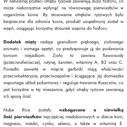
W naturalnej postaci otręby ryżowe zawierają dużo fosforu, co
może niekorzystnie wpłynąć na równowagę pierwiastków w
organiźmie konia. By stosowanie otrębów ryżowych było
bezpieczne dla zdrowia konia, produkt uzupełniony został w
wapń, osiągając korzystny stosunek wapnia do fosforu.
Dodatek mięty
nadaje granulkom pięknego, ziołowego
aromatu i wzmaga apetyt, co predysponuje ją do podawania
koniom niejadkom. Zioło to zawiera flawonoidy
(przeciwutleniacze), rutynę, karoten, witaminy A, B3 oraz C.
Ponadto zawarte w mięcie garbniki mają właściwości
przeciwbakteryjne, przeciwzapalne i ściągające. Jej domieszka
wspomaga układ pokarmowy i reguluje trawienie tłuszczów, co
jest korzystne w tej mieszance, gdyż otręby ryżowe zawierają
ich sporą ilość.
Nuba Rice zostały
wzbogacone o niewielką
ilość pierwiastków
najczęściej niedoborowych w diecie koni;
magnezu, miedzi, cynku, selenu, a także w witaminę E.