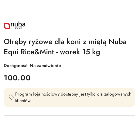
NAZWA
PRODUCENTA:
NUBA
EQUI
Otręby ryżowe dla koni z miętą Nuba
Equi Rice&Mint - worek 15 kg
Dostępność:
Na zamówienie
cena:
100.00
Program lojalnościowy dostępny jest tylko dla zalogowanych
klientów.