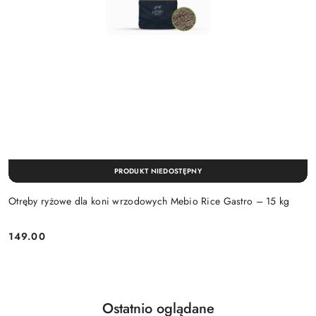
PRODUKT NIEDOSTĘPNY
Otręby ryżowe dla koni wrzodowych Mebio Rice Gastro – 15 kg
149.00
Cena:
Produkty
Ostatnio oglądane
Pomiń karuzelę produktów