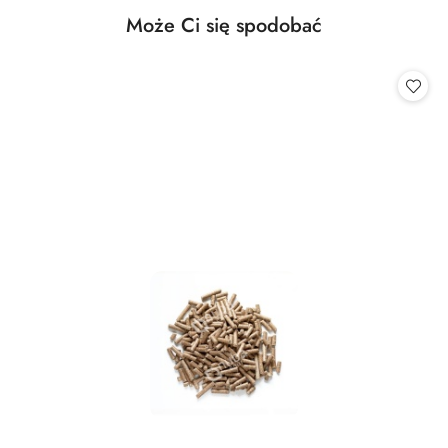
Produkty
Może Ci się spodobać
Pomiń karuzelę produktów
o
statusie: