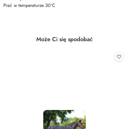
Prać w temperaturze 30°C
Produkty
Może Ci się spodobać
Pomiń karuzelę produktów
o
statusie: