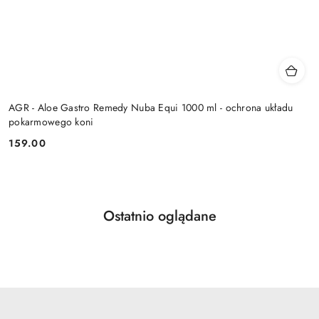
AGR - Aloe Gastro Remedy Nuba Equi 1000 ml - ochrona układu
pokarmowego koni
159.00
Cena:
Produkty
Ostatnio oglądane
Pomiń karuzelę produktów
o
statusie: