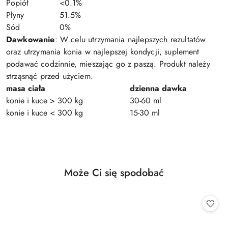
Popiół
<0.1%
Płyny
51.5%
Sód
0%
Dawkowanie
: W celu utrzymania najlepszych rezultatów
oraz utrzymania konia w najlepszej kondycji, suplement
podawać codzinnie, mieszając go z paszą. Produkt należy
strząsnąć przed użyciem.
masa ciała
dzienna dawka
konie i kuce > 300 kg
30-60 ml
konie i kuce < 300 kg
15-30 ml
Produkty
Może Ci się spodobać
Pomiń karuzelę produktów
o
statusie: