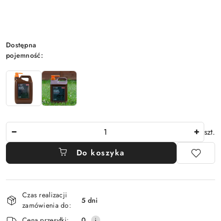
Wariant
Dostępna
pojemność:
Ilość
szt.
Do koszyka
Dostępność
Czas realizacji
i
5 dni
zamówienia do:
dostawa
Cena przesyłki:
0