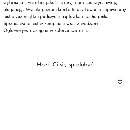
wykonane z wysokiej jakości skóry, która zachwyca swoją
elegancją. Wysoki poziom komfortu użytkowania zapewniony
jest przez miękkie podszycie nagłówka i nachrapnika.
Sprzedawane jest w komplecie wraz z wodzami.
Ogłowie jest dostępne w kolorze czarnym.
Produkty
Może Ci się spodobać
Pomiń karuzelę produktów
o
statusie: