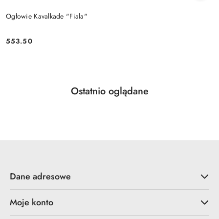
Ogłowie Kavalkade "Fiala"
553.50
Cena:
Produkty
Ostatnio oglądane
Pomiń karuzelę produktów
o
statusie:
Dane adresowe
Moje konto