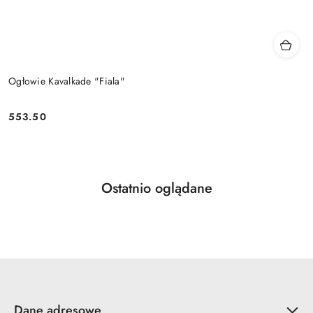
Ogłowie Kavalkade "Fiala"
553.50
Cena:
Produkty
Ostatnio oglądane
Pomiń karuzelę produktów
o
statusie:
Dane adresowe