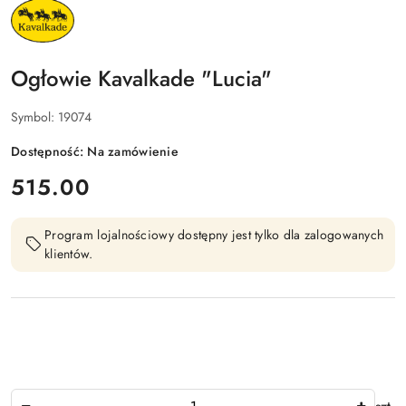
NAZWA
PRODUCENTA:
KAVALKADE
Ogłowie Kavalkade "Lucia"
Symbol:
19074
Dostępność:
Na zamówienie
cena:
515.00
Program lojalnościowy dostępny jest tylko dla zalogowanych
klientów.
Ilość