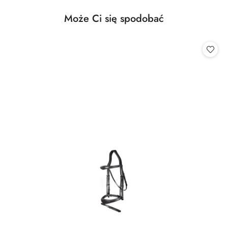
Produkty
Może Ci się spodobać
Pomiń karuzelę produktów
o
statusie: