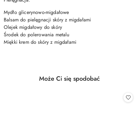
Mydło glicerynowo-migdałowe
Balsam do pielęgnacji skóry z migdałami
Olejek migdałowy do skóry
Środek do polerowania metalu
Miękki krem ​​do skóry z migdałami
Produkty
Może Ci się spodobać
Pomiń karuzelę produktów
o
statusie: