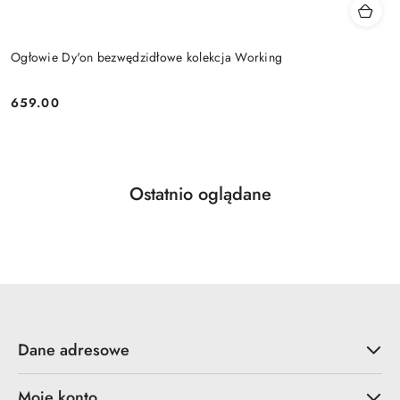
Ogłowie Dy'on bezwędzidłowe kolekcja Working
659.00
Cena:
Produkty
Ostatnio oglądane
Pomiń karuzelę produktów
o
statusie:
Dane adresowe
Moje konto