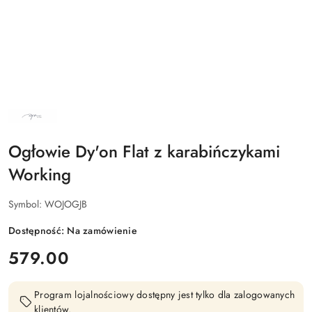
NAZWA
PRODUCENTA:
DY'ON
Ogłowie Dy'on Flat z karabińczykami
Working
Symbol:
WOJOGJB
Dostępność:
Na zamówienie
cena:
579.00
Program lojalnościowy dostępny jest tylko dla zalogowanych
klientów.