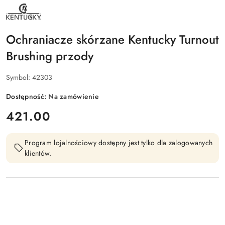
NAZWA
PRODUCENTA:
KENTUCKY
HORSEWEAR
Ochraniacze skórzane Kentucky Turnout
Brushing przody
Symbol:
42303
Dostępność:
Na zamówienie
cena:
421.00
Program lojalnościowy dostępny jest tylko dla zalogowanych
klientów.