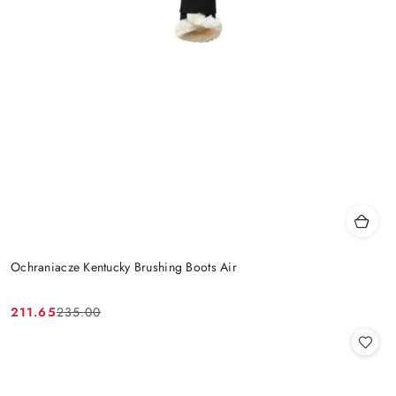
Ochraniacze Kentucky Brushing Boots Air
211.65
235.00
Cena
Cena
promocyjna:
przed
promocją: