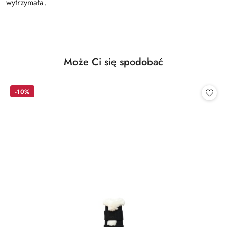
wytrzymała.
Produkty
Może Ci się spodobać
Pomiń karuzelę produktów
o
statusie:
-10%