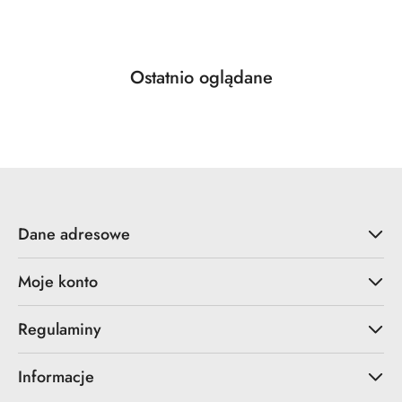
Produkty
Ostatnio oglądane
Pomiń karuzelę produktów
o
statusie:
Dane adresowe
Moje konto
Regulaminy
Informacje