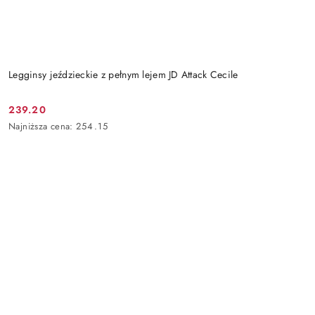
Legginsy jeździeckie z pełnym lejem JD Attack Cecile
239.20
Cena
Najniższa
Najniższa cena:
254.15
promocyjna:
cena
z
30
dni
przed
obniżką